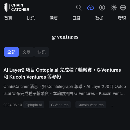
首頁
快訊
深度
日曆
數據
發現
g·ventures
全部
文章
快訊
AI Layer2 項目 Optopia.ai 完成種子輪融資，G·Ventures
和 Kucoin Ventures 等參投
ChainCatcher 消息，据 Cointelegraph 報導，AI Layer2 項目 Optop
ia.ai 宣布完成種子輪融資。本輪融資由 G·Ventures、Kucoin Ventur
es、JRR Capital、KKP International Limited、ZenTrading、Klein L
2024-06-13
Optopia.ai
G·Ventures
Kucoin Ventures
投融資
abs、MCS Capital 以及知名 KOL MrBlock 參投。這筆資金將用於加
速Optopia的基礎設施的持續升級與優化、增強 AI 能力、構建去中心
化技術以及提高社區參與度。據悉，Optopia.ai 是一個以構建創新 AI
標準和拓展 AI 應用場景為目標的 Layer 2 網絡，旨在通過 AI 代理簡