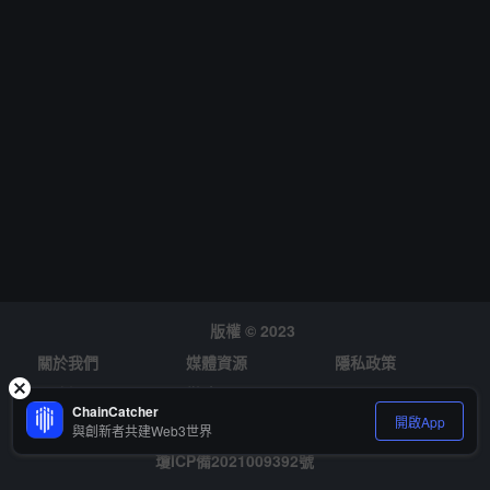
化 Web3 操作，降低用戶的準入門檻，並通過代幣經濟模型賦能 AI
代理，釋放 Web3 的潛力。Optopia 已於 5 月啟動主網，目前正在進
行主網互動活動，以培育一個強大而活躍的開發者和用戶社區。
版權 © 2023
關於我們
媒體資源
隱私政策
風險提示
徵才
ChainCatcher
開啟App
與創新者共建Web3世界
瓊ICP備2021009392號