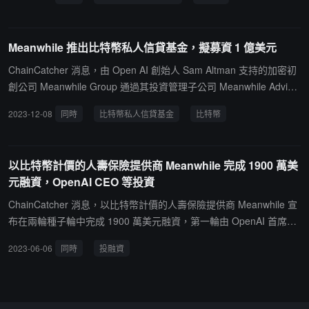
s 也參與了此次投資。此輪融資對 Meanwhile 的估值為 1.9 億美元，
幾乎是 2022 年最近一輪融資時估值的兩倍。Meanwhile 將利用此輪
融資籌集的資金進行全球擴張，並確保其產品符合監管要求。據介
Meanwhile 推出比特幣私人信貸基金，擬募資 1 億美元
紹，Meanwhile 的人壽保險政策與普通人壽保險類似。投保人需向精
算師計算得出的每月保費進行支付。然而，與從銀行賬戶支付或使用
ChainCatcher 消息，由 Open AI 創始人 Sam Altman 支持的加密初
支票不同，客戶需從加密貨幣錢包中用比特幣支付。當投保人去世
創公司 Meanwhile Group 通過其投資管理子公司 Meanwhile Adviso
時，其家人將以比特幣形式收到索賠金額。
rs 推出了一只比特幣私人信貸基金，向機構投資者提供比特幣投資渠
2023-12-08
同時
比特幣私人信貸基金
比特幣
道。該基金尋求籌集 1 億美元資金，預計將在 2024 年第一季度末完
成募資。該基金是一只封閉式基金，將通過借出比特幣來產生收益，
目標收益率為 5%。最低投資額為 25 萬美元，沒有上限。投資期限
以比特幣計價的人壽保險提供商 Meanwhile 完成 1900 萬美
為三年，收穫期為四年，總期限為七年。資本會在收穫期間返還給投
元融資，OpenAI CEO 等投資
資者，因此大部分資本可能會在 7 年之前返還。基金將收取 2% 的管
理費和 20% 的附帶權益，以比特幣形式收取。Anchorage Digital 將
ChainCatcher 消息，以比特幣計價的人壽保險提供商 Meanwhile 宣
擔任基金託管人。據悉，6 月 6 日，以比特幣計價的人壽保險提供商
布在兩輪種子輪中完成 1900 萬美元融資，第一輪由 OpenAI 首席執
Meanwhile 宣布在兩輪種子輪中完成 1900 萬美元融資，第一輪由 S
行官 Sam Altman 和 Stripe issuing 前負責人 Lachy Groom 共同領
2023-06-06
同時
投融資
am Altman 和 Stripe issuing 前負責人 Lachy Groom 共同領投，第
投，第二輪由 Gradient Ventures 領投。Meanwhile 表示，這筆資金
二輪由 Gradient Ventures 領投。
使其能夠獲得保險監管機構百慕大金融管理局的許可和監管，並聘請
初始團隊推出第一款產品------比特幣（BTC）計價的終身人壽保險。
（來源鏈接）