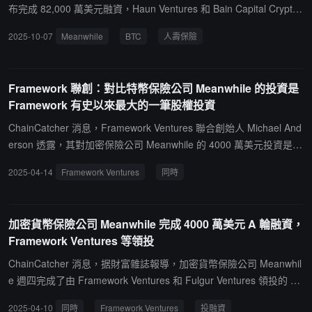
布完成 82,000 萬美元融資，Haun Ventures 和 Bain Capital Crypto
共同領投，Pantera Capital、Apollo、Northwestern Mutual Future
2025-10-07
Meanwhile
BTC
人壽保險
Ventures 和 Stillmark 參投。據悉該公司為客戶提供以比特幣計價的
人壽保險單，所有保費、保單價值和索賠都以比特幣進行管理。
Framework 聯創：對比特幣保險公司 Meanwhile 的投資是
Framework 有史以來最大的一筆股權投資
ChainCatcher 消息，Framework Ventures 聯合創始人 Michael And
erson 透露，其對加密保險公司 Meanwhile 的 4000 萬美元投資是 F
ramework Ventures 有史以來最大的一筆股權投資。據悉，Meanwhi
2025-04-14
Framework Ventures
同時
le 是一家比特幣人壽保險公司，在 A 輪融資後估值達到 1.9 億美元，
目前只有 10 名員工。Meanwhile 首席執行官 Zachary Townsend 表
示，該公司所有的技術都是自主研發，未來有可能建立一個在岸人壽
加密貨幣保險公司 Meanwhile 完成 4000 萬美元 A 輪融資，
保險公司，與其離岸公司合作，向美國民眾提供比特幣產品。近期的
Framework Ventures 等領投
4000 萬美元融資將用於全球擴張，也包括開發其提供的產品種類和
目標客戶群體的擴展。
ChainCatcher 消息，据財富雜誌報導，加密貨幣保險公司 Meanwhil
e 週四完成了由 Framework Ventures 和 Fulgur Ventures 領投的 40
00 萬美元 A 輪融資，加密貨幣銀行 Xapo 的創始人 Wences Casare
2025-04-10
同時
Framework Ventures
投融資