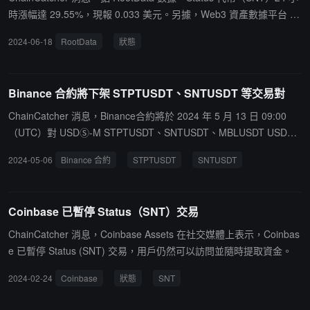
時漲幅達 29.55%，現報 0.033 美元。另據，Web3 資產數據平台 R
ootData 顯示，Status是一個安全的消息應用程序、加密錢包和 Web
2024-06-18
RootData
狀態
3 瀏覽器。Status 賦予用戶聊天、交易的能力，並支持用戶在去中心
化的網絡上訪問 DApps 世界。Status 還在為整個以太坊生態系統構
建基礎設施，包括 Nimbus ETH 1.0 和 2.0 客戶端、Keycard 硬件錢
Binance 合約將下架 STPTUSDT、SNTUSDT 等交易對
包和 Waku 消息協議(Whisper 的延續版本)。
ChainCatcher 消息，Binance合約將於 2024 年 5 月 13 日 09:00
（UTC）對 USDⓈ-M STPTUSDT、SNTUSDT、MBLUSDT USDⓈ-
M 永續合約以及 RADUSDT、CVXUSDT USDⓈ-M 永續合約進行全
2024-05-06
Binance 合約
STPTUSDT
SNTUSDT
部平倉並自動結算，將於 2024 年 5 月 14 日 09:00 (UTC) 生效。結
算完成後，該合約將被下架。此外，Binance合約交易平台將於 2024
年 5 月 6 日 10:30（UTC）對 USDⓈ-M STPTUSDT、SNTUSDT、
Coinbase 已暫停 Status（SNT）交易
MBLUSDT、RADUSDT 和 CVXUSDT 永續合約的槓桿和保證金等級
進行調整，更新前已建倉的現有倉位將受到影響。強烈建議調整前先
ChainCatcher 消息，Coinbase Assets 在社交媒體上表示，Coinbas
調整倉位和槓桿，以避免潛在的爆倉。
e 已暫停 Status (SNT) 交易，用戶仍然可以訪問並隨時提取資金。
2024-02-24
Coinbase
狀態
SNT