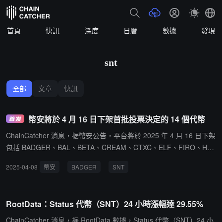
首頁
快訊
深度
日曆
數據
發現
snt
全部
文章
快訊
幣安將於 4 月 16 日下架首批投票決定的 14 個代幣
ChainCatcher 消息，据幣安公告，平台將於 2025 年 4 月 16 日下架
包括 BADGER、BAL、BETA、CREAM、CTXC、ELF、FIRO、HA
RD、NULS、PROS、SNT、TROY、UFT、VIDT 在內的 14 個代
2025-04-08
幣安
BADGER
SNT
幣。此次下架依據"投票下架"結果及項目團隊活躍度、流動性、透明
度等多項標準評估所得。幣安提醒，其他未被首批選中代幣未來仍可
能因不達標而被移除。
RootData：Status 代幣（SNT）24 小時漲幅達 29.55%
ChainCatcher 消息，据 RootData 數據，Status 代幣（SNT）24 小