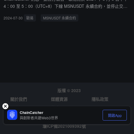
4：00 至 5：00（UTC+8）下線 MSNUSDT 永續合約，並停止交
易，撤銷所有用戶掛單。同時，MSN/USDT 杠杆交易及活期借貸服
2024-07-30
歐易
MSNUSDT 永續合約
務將於 2024 年 7 月 30 日下午 2：00 停止借幣功能，並於 8 月 5 日
下午 3：00 至 5：00 下線。
版權 © 2023
關於我們
媒體資源
隱私政策
風險提示
徵才
ChainCatcher
開啟App
與創新者共建Web3世界
瓊ICP備2021009392號