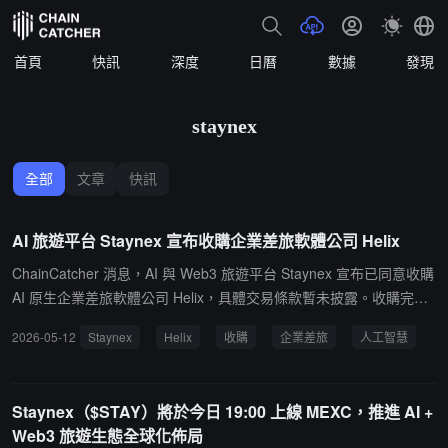
首頁
快訊
深度
日曆
數據
發現
staynex
全部
文章
快訊
AI 旅遊平台 Staynex 宣布收購企業差旅軟體公司 Helix
ChainCatcher 消息，AI 與 Web3 旅遊平台 Staynex 宣布已同意收購
AI 原生企業差旅軟體公司 Helix，具體交易條款暫未披露。收購完成
後，Helix 創始人 Gus Fraser 將加入 Staynex，出任首席人工智慧官
2026-05-12
Staynex
Helix
收購
企業差旅
人工智慧
（CAIO）。據悉，Helix 平台主要圍繞對話式預訂、即時政策執行、
支出可視化及碳排放報告等功能打造。透過此次收購，Staynex 的業
務版圖將從消費者旅遊服務正式拓展至企業級差旅管理領域，涵蓋差
Staynex（$STAY）將於今日 19:00 上線 MEXC，推進 AI +
旅搜尋、預訂、合規治理及支付等完整運營棧。官方表示，雙方整合
Web3 旅遊生態全球化佈局
初期將重點聚焦 Helix 的對話式預訂、政策引擎和可持續性報告功