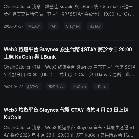
能。未來，Staynex 計劃將 Helix 的核心智能技術應用於其現有的 B2
ChainCatcher 消息，繼登陸 KuCoin 與 LBank 後，Staynex 正進一
C AI 旅行助手中，以提升個性化行程編排與預訂效率，並加速推進集
步推進其交易所佈局，其原生通證 $STAY 將於今日 19:00（UTC+
團內部各項業務職能向 AI 原生化方向發展。
8）上線 MEXC。這不僅僅是一次上線，它打開了更廣闊的市場覆蓋
2026-04-27
"MEXC"
"AI"
Staynex
$STAY
面。$STAY 是一個 AI 旅遊通證，其核心依托於真實的旅行應用場
景。Staynex 將 AI + Web3 驅動的旅行規劃、酒店發現、會員權益和
代幣獎勵整合到一個生態系統中。底層由 Web3 驅動，用戶體驗以 A
Web3 旅遊平台 Staynex 原生代幣 $STAY 將於今日 20:00
I 為先。在通證模型方面，$STAY 總量固定為 1000 億枚，TGE 初始
上線 KuCoin 與 LBank
流通僅為 3%。項目採用無 VC、無私募、團隊零解鎖的分配機制，使
通證從上線之初即具備更強的市場化屬性。在應用層面，Staynex 構
ChainCatcher 消息，Web3 旅遊平台 Staynex 宣布其原生代幣 $STA
建以真實旅遊消費為核心的 AI＋Web3 生態體系。持有 $STAY 可解
Y 將於今日 20:00（HKT）正式上線 KuCoin 與 LBank 交易所。此為
鎖分級會員權益，包括旅遊折扣、質押收益及機場貴賓廳等生活方式
首輪上幣，平台稱後續還將登陸更多主流交易所。據官方披露，$ST
2026-04-23
$STAY
旅遊平台
KuCoin
LBank
權益。同時，平台將 20% 收入用於通證回購，實現平台增長與通證
AY 總供應量為 1000 億枚，TGE 初始流通量為 3%，上線價格為 0.0
價值之間的聯動。此次上線 MEXC 也延續了 Staynex 積極加速全球
0035 美元（對應 FDV 為 3500 萬美元）。該項目無 VC 機構投資、
化的擴展節奏，包括收購歐洲 Web3 旅遊平台 Sleap，以及引入超過
無私募輪次，且團隊代幣在 TGE 階段零釋放。在代幣經濟學與應用
Web3 旅遊平台 Staynex 代幣 STAY 將於 4 月 23 日上線
40 個生態合作夥伴。隨著產品持續迭代及後續更多交易所上線計劃
場景方面，$STAY 與平台真實消費場景綁定，持有者可根據等級享受
KuCoin
推進，$STAY 正逐步構建連接數字資產與實際消費場景的應用路徑。
最高 25% 的旅遊通票折扣、15% 質押收益及機場貴賓廳等權益。此
外，Staynex 計劃將平台總收入的 20% 用於回購 $STAY，並設定了
ChainCatcher 消息，Web3 旅遊平台 Staynex 宣布，其原生通證 ST
銷毀 70% 總供應量的長期目標。公開資料顯示，Staynex 此前收購
AY 將於 2026 年 4 月 23 日 20:00 正式在 KuCoin 交易所啟動 TG