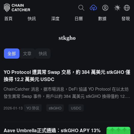
首頁
快訊
深度
日曆
數據
發現
stkgho
全部
文章
快訊
YO Protocol 遭異常 Swap 交易，約 384 萬美元 stkGHO 僅
換得 12.2 萬美元 USDC
ChainCatcher 消息，据市場消息，DeFi 協議 YO Protocol 在以太坊
發生異常 Swap 事件，用戶以約 384 萬美元 stkGHO 換得僅約 12.2
萬美元 USDC。分析稱事故由兩因素疊加引發：1）發起者提交的預
2026-01-13
YO 协议
stkGHO
USDC
估輸出數值錯誤，導致滑點保護形同失效；2）交易路徑設置異常，
經過高費率、低流動性的池子，產生極大手續費抽取與價格衝擊。目
前團隊已買入 GHO 並重新存入 stkGHO 嘗試補救。
Aave Umbrella正式通過：stkGHO APY 13%