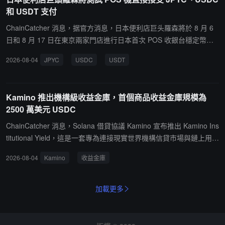
在強化數位資產基礎設施布局。三星 SDS CEO 李俊熙此前表示，公
和 USDT 支付
司投資韓國最大加密交易所 Upbit 營運商 Dunamu，是進入數位資產
ChainCatcher 消息，据官方消息，日本便利店巨头羅森將於 8 月 6
基礎設施領域的重要戰略布局，包括穩定幣和 AI 支付。今年 5 月，
日和 8 月 17 日在東京兩家門店進行日本首次 POS 收銀台穩定幣支
三星證券、三星 SDS 和三星 Card 三家子公司同意以約 4.08 億美元
付實證實驗。實驗使用 JPYC、USDC 和 USDT 三種穩定幣，通過 H
收購 Upbit 母公司 Dunamu 約 4% 股份。分析人士認為，Samsung
2026-08-04
JPYC
USDC
USDT
ashPort Wallet 和 MetaMask 錢包完成支付，由 Canal Payment Ser
Wallet 負責提供用戶分發入口，而 Dunamu 等基礎設施布局則負責
vice 提供的 PAYTREE 多碼支付網關處理結算，無需專用支付終端。
底層交易和資產服務，三星可能正在構建涵蓋穩定幣、支付和數位資
8 月 6 日在高輪 Gateway City 店進行，使用 HashPort Wallet 和 JP
產服務的完整生態。
Kamino 推出機構級收益金庫，首個商品收益金庫規模為
YC；8 月 17 日在大崎 Atrium 店進行，使用 MetaMask 及 USDC、
2500 萬美元 USDC
USDT 和 JPYC。
ChainCatcher 消息，Solana 借貸協議 Kamino 宣布推出 Kamino Ins
titutional Yield，這是一套專為連接現實世界機構信貸市場與鏈上用戶
而打造的鏈上金庫基礎設施。基於該基礎設施構建的首個金庫 Comm
2026-08-04
Kamino
收益金庫
odity Yield（商品收益金庫）現已上線，初始存款規模為 2500 萬美
元 USDC。該金庫將鏈上用戶與機構商品貿易融資需求對接，目標年
化收益約 7-8%。金庫通過受開曼群島金融管理局（CIMA）監管的基
加載更多
金結構開展鏈下借貸業務，具備嚴格的借貸標準與持續的投資組合透
明度。用戶存入 USDC 可獲得 kicUSDC，資金部署至短期商品貸
款，貸款以實物商品和 / 或一級銀行托管現金全額抵押。