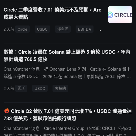
將按排名獲得獎勵，冠軍分別可獲 4,000 USDC 及 2,500 USDC。參
Circle 二季度營收 7.01 億美元不及預期，Arc
賽者累計交易額達到 15,000 美元即可進入排行榜，兩個賽道可同時
成最大看點
參與，無需註冊，首筆交易即自動報名。單日交易額達 10,000 美元
的用戶可自動獲得當日 VIP 幸運抽獎資格，獎品為 VIP 等級升級或現
2 天前
Circle
USDC
淨利潤
EBITDA
Arc
金獎勵。所有獎勵將在競賽結束後直接發放至用戶的 Tria Decibel 錢
包。
數據：Circle 凌晨在 Solana 鏈上鑄造 5 億枚 USDC，年內
累計鑄造 760.5 億枚
ChainCatcher 消息，据 Onchain Lens 監測，Circle 在 Solana 鏈上
鑄造 5 億枚 USDC。2026 年在 Solana 鏈上累計鑄造 760.5 億枚 US
DC。
2 天前
圓形
USDC
索拉納
Circle Q2 營收 7.01 億美元同比增 7%，USDC 流通量達
733 億美元，獲聯邦信託銀行牌照
ChainCatcher 消息，Circle Internet Group（NYSE: CRCL）公布20
26年第二季度財報，總營收及儲備收入 7.01 億美元 ，同比增長 7%