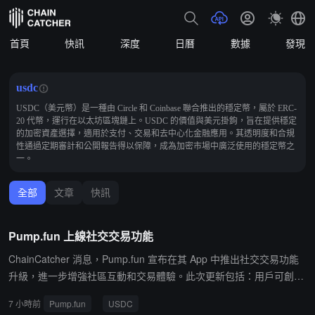
首頁
快訊
深度
日曆
數據
發現
usdc
USDC（美元幣）是一種由 Circle 和 Coinbase 聯合推出的穩定幣，屬於 ERC-
20 代幣，運行在以太坊區塊鏈上。USDC 的價值與美元掛鉤，旨在提供穩定
的加密資產選擇，適用於支付、交易和去中心化金融應用。其透明度和合規
性通過定期審計和公開報告得以保障，成為加密市場中廣泛使用的穩定幣之
一。
全部
文章
快訊
Pump.fun 上線社交交易功能
ChainCatcher 消息，Pump.fun 宣布在其 App 中推出社交交易功能
升級，進一步增強社區互動和交易體驗。此次更新包括：用戶可創建
代幣提醒，向所有關注者發送通知；支持零手續費交易；支持使用 U
7 小時前
Pump.fun
USDC
SDC 進行跨鏈無縫交易。