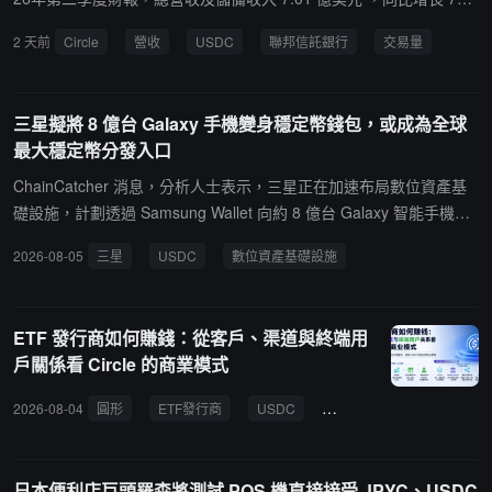
；調整後EBITDA 1.43 億美元 ，同比增長 8% ；淨利潤 4800 萬美元
2 天前
Circle
營收
USDC
聯邦信託銀行
交易量
，同比增加 5.3 億美元 （主要受去年同期IPO股權激勵影響）。USD
C流通量達 733 億美元 ，同比增長 19% ，當季鏈上交易量 14.8 萬
億 美元，同比增長 151% 。業務方面，Circle 獲得美國貨幣監理署
三星擬將 8 億台 Galaxy 手機變身穩定幣錢包，或成為全球
（OCC）批准成立 Circle National Trust 聯邦信託銀行，成為首批持
最大穩定幣分發入口
有聯邦銀行牌照的穩定幣發行商之一。Arc公鏈將於 9 月 16 日 上線
主網，BlackRock 、DTCC 、Visa 、Mastercard 、Standard Charte
ChainCatcher 消息，分析人士表示，三星正在加速布局數位資產基
red 等十餘家機構將作為創始第三方驗證節點。BlackRock 計劃在 Ar
礎設施，計劃透過 Samsung Wallet 向約 8 億台 Galaxy 智能手機提
c 上部署 BUIDL 基金，DTCC 將推動 DTC 托管資產的代幣化。Circle
供原生穩定幣功能，有望成為 USDC 等穩定幣的重要分發渠道。据
2026-08-05
三星
USDC
數位資產基礎設施
支付網絡（CPN）過去30天年化交易量達 147 億美元 ，季增 76%
悉，三星在 Galaxy Unpacked 2026 活動中宣布，將在未來設備中整
，入駐機構 175 家 ，季增 29% 。Agent Stack 已擁有超 900 項 付
合穩定幣相關功能，包括與法幣掛鉤的儲蓄和支付帳戶。目前 Sams
費服務。
ung Wallet 已覆蓋 61 個國家，韓國用戶規模接近 1900 萬。加密投
ETF 發行商如何賺錢：從客戶、渠道與終端用
資銀行 Areta 亞太區負責人 Joseph Goh 表示，穩定幣大規模普及的
戶關係看 Circle 的商業模式
核心瓶頸並非流動性，而是用戶觸達能力，"分發渠道才是稀缺資
產，而三星擁有大量用戶入口。"他認為，此舉可能推動三星成為 US
2026-08-04
圓形
ETF發行商
USDC
商業模式
儲備收益
DC 等穩定幣的主要分銷商。三星並非首次涉足加密領域。公司早在
2019 年便透過 Knox 安全模組推出數位資產錢包，支持用戶存儲 Bit
coin、Ethereum 等資產，並連接 Ledger 硬體錢包。此外，三星正
日本便利店巨頭羅森將測試 POS 機直接接受 JPYC、USDC