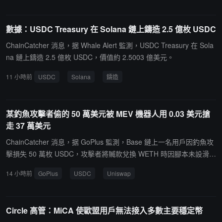
數據：USDC Treasury 在 Solana 鏈上鑄造 2.5 億枚 USDC
ChainCatcher 消息，据 Whale Alert 監測，USDC Treasury 在 Sola
na 鏈上鑄造 2.5 億枚 USDC，價值約 2.5003 億美元。
11 小時前
USDC
Solana
鑄造
某釣魚攻擊者偷的 50 萬美元被 MEV 機器人用 0.03 美元搶
走 37 萬美元
ChainCatcher 消息，据 GoPlus 監測，Base 鏈上一名用戶因釣魚攻
擊損失 50 萬枚 USDC，攻擊者將贓款兌換 WETH 時因腳本未設滑點
保護，路由至幾乎無流動性的 Uniswap V4 WETH/USDC 池，導致 5
14 小時前
GoPlus
USDC
Uniswap
0 萬 USDC 僅兌換到 67.9 枚 ETH（價值 12.9 萬美元），其中 37
萬美元被 MEV 機器人賺走。該 MEV 機器人僅支付 0.03 枚 USDC
即搶跑該交易，但為此支付了 3.5 枚 ETH 的 Gas 費。隨後受害者向
Circle 高管：MiCA 使歐盟用戶無法接入多數主要穩定幣
攻擊者和 MEV 地址發送鏈上消息，稱已定位到攻擊者身份，願支付