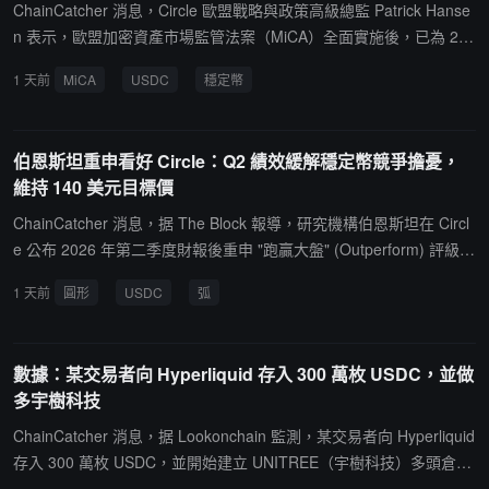
10% 賞金請求退款。
ChainCatcher 消息，Circle 歐盟戰略與政策高級總監 Patrick Hanse
n 表示，歐盟加密資產市場監管法案（MiCA）全面實施後，已為 21
家發行方的 35 種電子貨幣代幣發放許可，本地發行方實施進展良
1 天前
MiCA
USDC
穩定幣
好。Patrick Hansen 指出，MiCA 的嚴格規定使包括 Tether 在內的
大多數主要穩定幣發行方無法滿足運營要求，目前僅 USDG、USDC
和 EURC 通過該框架要求，其餘穩定幣處於 MiCA 監管範圍之外，
伯恩斯坦重申看好 Circle：Q2 績效緩解穩定幣競爭擔憂，
歐盟用戶處於未受保護或無法接入狀態。他認為，MiCA 即將進行的
維持 140 美元目標價
審查應處理該問題，並為外國發行方提供更務實的運營路徑。歐盟金
融穩定、金融服務和資本市場聯盟總司 5 月 20 日已啟動公開諮詢，
ChainCatcher 消息，据 The Block 報導，研究機構伯恩斯坦在 Circl
評估現行框架是否仍適用，諮詢將持續至 9 月 30 日。
e 公布 2026 年第二季度財報後重申 "跑贏大盤" (Outperform) 評級，
並維持 140 美元目標價，認為公司最新業績構成對市場看空觀點的
1 天前
圓形
USDC
弧
"反向驗證"。伯恩斯坦分析師表示，市場目前對 Circle 的兩大核心擔
憂------穩定幣競爭加劇以及利率環境變化可能影響儲備收入------低估
了 USDC 長期增長潛力，以及 Circle 在分發渠道、流動性和監管合
數據：某交易者向 Hyperliquid 存入 300 萬枚 USDC，並做
規方面的優勢。投資者可能尚未充分計入 Circle 未來來自交易手續
多宇樹科技
費、合作夥伴生態以及 Arc 區塊鏈帶來的新增收入機會。該機構特別
指出，Circle 近期推進的多項基礎設施佈局，包括獲得美國國家信託
ChainCatcher 消息，据 Lookonchain 監測，某交易者向 Hyperliquid
銀行牌照、擴展 Circle Payments Network，以及計劃於 9 月 16 日
存入 300 萬枚 USDC，並開始建立 UNITREE（宇樹科技）多頭倉
上線的 Arc 公鏈主網，均可能成為未來增長驅動力。此外，伯恩斯坦
位。截至目前，該交易者已以 5 倍槓桿做多 3507 枚 UNITREE，倉