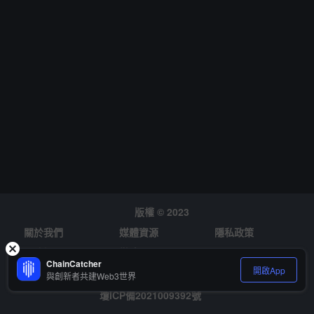
版權 © 2023
關於我們
媒體資源
隱私政策
風險提示
徵才
ChainCatcher
開啟App
與創新者共建Web3世界
瓊ICP備2021009392號