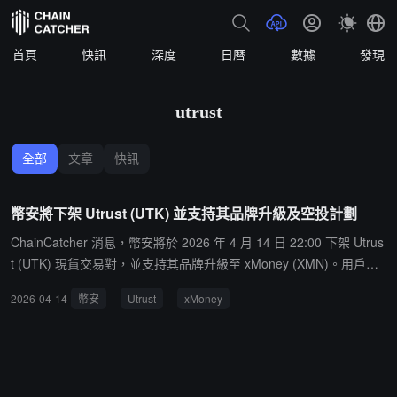
首頁
快訊
深度
日曆
數據
發現
utrust
全部
文章
快訊
幣安將下架 Utrust (UTK) 並支持其品牌升級及空投計劃
ChainCatcher 消息，幣安將於 2026 年 4 月 14 日 22:00 下架 Utrus
t (UTK) 現貨交易對，並支持其品牌升級至 xMoney (XMN)。用戶可
選擇在 2026 年 4 月 14 日 22:30 前提走帳戶內的 UTK，未提走的將
2026-04-14
幣安
Utrust
xMoney
按 3 UTK = 1 XMN 進行置換。此外，持有 UTK 的用戶可獲得空投，
每持有 3 個 UTK 將獲得 2 個 XMN，空投將在 2026 年 4 月 15 日 2
0:00 後分發。