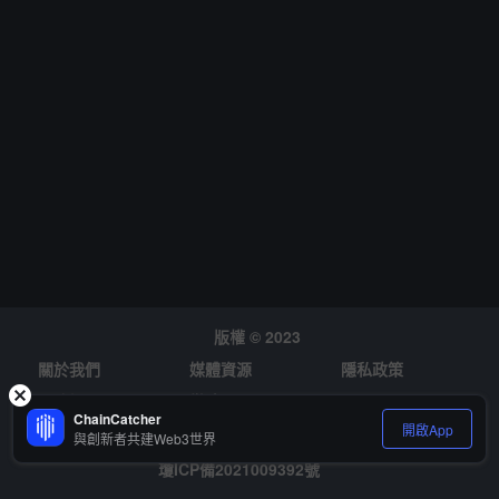
版權 © 2023
關於我們
媒體資源
隱私政策
風險提示
徵才
ChainCatcher
開啟App
與創新者共建Web3世界
瓊ICP備2021009392號