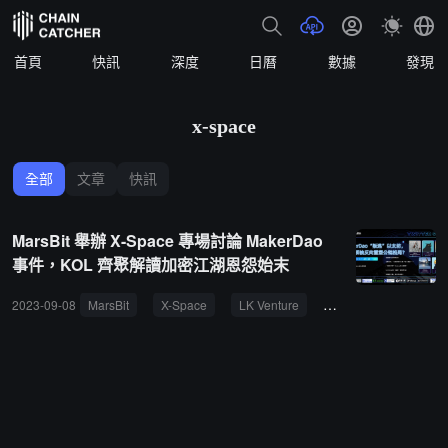
首頁
快訊
深度
日曆
數據
發現
x-space
全部
文章
快訊
MarsBit 舉辦 X-Space 專場討論 MakerDao
事件，KOL 齊聚解讀加密江湖恩怨始末
2023-09-08
MarsBit
X-Space
LK Venture
NingNing
Haoti