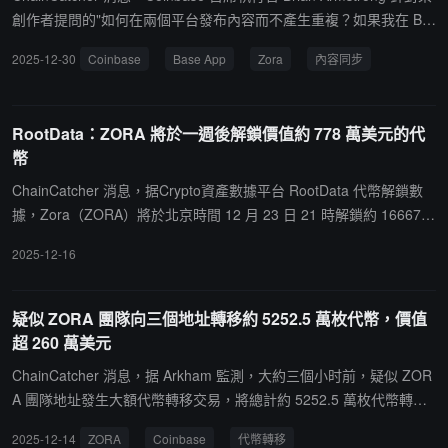
創作者提問的"如何在兩個平台發布內容而不產生重複？如果我在 Ba
se App 上發布內容，該內容能否同步顯示在我的 Zora 個人主
2025-12-30
Coinbase
Base App
Zora
內容同步
頁？"回覆表示，"你可以隨意選擇發布平台，但建議直接在 Base Ap
p 發布。由於採用相同的去中心化協議，內容會自動同步至 Zora 等
平台，且不會產生重複內容。"
RootData：ZORA 將於一週後解鎖價值約 778 萬美元的代
幣
ChainCatcher 消息，据Crypto資產數據平台 RootData 代幣解鎖數
據，Zora（ZORA）將於北京時間 12 月 23 日 21 時解鎖約 16667
萬枚代幣，價值約 778 萬美元。
2025-12-16
疑似 ZORA 團隊向三個地址轉移約 5252.5 萬枚代幣，價值
超 260 萬美元
ChainCatcher 消息，据 Arkham 監測，大約三個小时前，疑似 ZOR
A 團隊地址發生大額代幣轉移交易，將總計約 5252.5 萬枚代幣轉至
三個新地址，價值超過 260 萬美元，隨後其中一個地址將 1053.5 萬
2025-12-14
ZORA
Coinbase
代幣轉移
枚代幣（約合 52 萬美元）轉入 Coinbase 熱錢包地址，剩餘價值 21