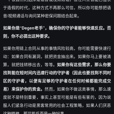
于造假的时代，这种方式不再那么可信，所以你可能想把语
音/视频通话与询问某种密保问题结合起来。
如果你
是“Degen老手”
，确保
你的
守护者
能够快速反应。
否
则
，
你不必提出这种要求
。
如果你用链上合同从事的事情风险较高，你可能需要快速行
动：如果合同有漏洞，就把资金抽出来。如果你马上要被清
算，就把钱转移出去，等等。
如果
你有这些需求
，那么你要
找到能在短时间内迅速行动的
守护者
（因此也要找到不同时
区的
守护者
，以便有足够的
守护者
在任何时候都能完成交
易）来保护你的资金。
然而，如果你不做这类事情，那么速
度就不是特别重要，事实上甚至可能是有些有害的，因为说
服人们紧急行动是黑客常用的社会工程策略，如果人们厌恶
这种精神，那可能反而是一种好事。