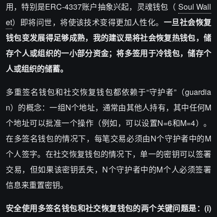
用，特别是ERC-4337账户抽象兴起，灵魂钱包（
Soul Wall
et
）即将问世，将使该技术变得更加人性化。
一旦社会恢复
钱包变
发展得
足够成熟，我的建议是将社会恢复
热钱包
，
储
存个人或组织的一小部分资金
；
将
多签
用于
冷钱包
，
储存个
人或组织的储蓄
。
多重签名钱包和社交恢复钱包都依赖于“守护者”（guardia
n）的概念：一组N个地址，通常由其他人持有，其中任何M
个地址可以批准一个操作（例如，可以设置N=6和M=4）。
在多签名钱包的情况下，每笔交易必须由N个守护者中的M
个人签字。在社交恢复钱包的情况下，单一的密钥可以签署
交易，但如果该密钥丢失，N个守护者中的M个人必须签署
信息来重置密钥。
安全使用多签名钱包和社交恢复钱包的两个关键问题是
：
(i)