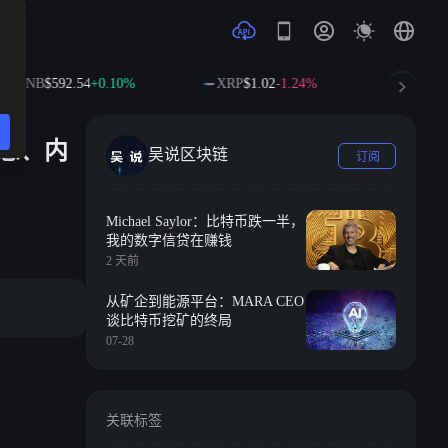
B
$592.54
+0.10%
XRP
$1.02
-1.24%
SOL
$73.63
信息、内
吴说区块链
订阅
Michael Saylor：比特币跌一半，
我的数字信贷在赚钱
2 天前
从矿企到能源平台：MARA CEO
谈比特币挖矿的终局
07-28
关联标签