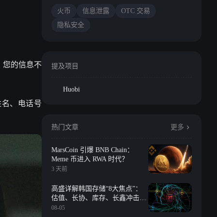
火币
信息泄露
OTC 交易
隐私安全
。您的信息不
提及项目
Huobi
姓名、电话号
热门文章
更多
MarsCoin 引爆 BNB Chain：
Meme 币进入 RWA 时代？
3 天前
高盛详解韩国存储“8大焦点”：
估值、长协、库存、长鑫冲击、
回购等
08-05