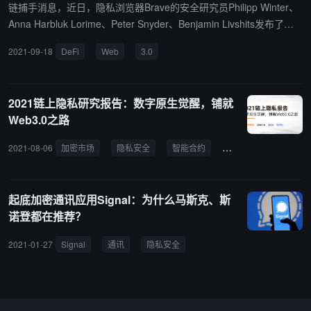
链捕手消息，近日，隐私浏览器Brave的安全研究员Philipp Winter、
Anna Harbluk Lorime、Peter Snyder、Benjamin Livshits发布了关
于Web 3.0中的隐私和安全问题的研究。 研究中表示，虽然加密世界
2021-09-18
DeFi
Web
3.0
普遍认为 DeFi 可以成为传统金融系统的安全、隐私、去中心化的解
决方案，但该研究对 DeFi 应用程序的隐私和安全属性进行了测量，
发现 DeFi 仍存在隐私和安全风险，一个常见的跟踪器能够在超过5
2021链上隐私研究报告：数字原生觉醒，铺就
6%的分析网站上记录以太坊地址，DeFi 站点上的许多跟踪器可以将
Web3.0之路
用户的以太坊地址与 PII （例如姓名或人口统计信息）或网络钓鱼用
户联系起来。（巴比特）
2021-08-06
加密市场
隐私安全
智能合约
Web3.0
起底加密通讯应用Signal：为什么马斯克、斯
诺登都在推荐？
2021-01-27
Signal
通讯
隐私安全