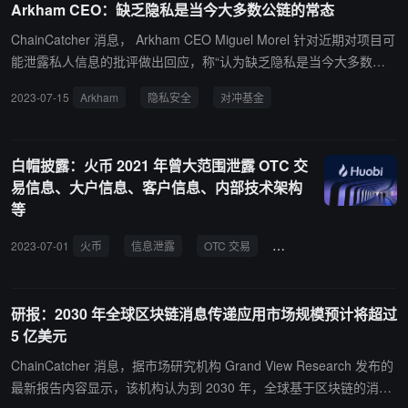
Arkham CEO：缺乏隐私是当今大多数公链的常态
ChainCatcher 消息， Arkham CEO Miguel Morel 针对近期对项目可
能泄露私人信息的批评做出回应，称“认为缺乏隐私是当今大多数公
链所固有的运作方式”。 他称：“你实际上是在进行交易，并正在向一
2023-07-15
Arkham
隐私安全
对冲基金
个由数百万人组成的去中心化网络广播，所有人都可以在链上查看哪
些交易正在广播。公开可用的区块链可能是保持私人信息私密的最糟
糕的方式。” Morel 还表示，“Arkham 的主要客户交易员和对冲基金
白帽披露：火币 2021 年曾大范围泄露 OTC 交
——那些通过获取关于某个特定代币的大额买卖仓位信息来赚钱的
易信息、大户信息、客户信息、内部技术架构
人。”（来源链接）
等
2023-07-01
火币
信息泄露
OTC 交易
隐私安全
研报：2030 年全球区块链消息传递应用市场规模预计将超过
5 亿美元
ChainCatcher 消息，据市场研究机构 Grand View Research 发布的
最新报告内容显示，该机构认为到 2030 年，全球基于区块链的消息