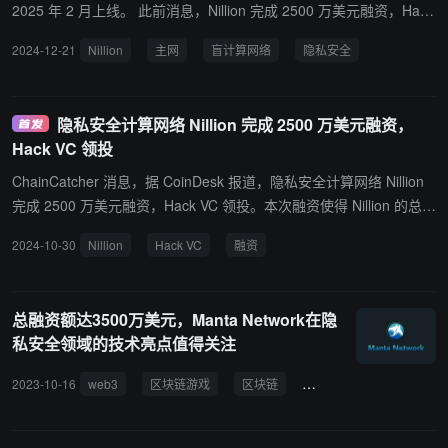
体应用场景下的全球用户高价值数据管理与保护设定
的 AI 平台正在集成中； 尽管主网并未上线，但其生态系统快速增长
2025 年 2 月上线。 此前消息，Nillion 完成 2500 万美元融资，Hack
新标准。 据悉，作为首个去中心化盲计算网络，Nillio
中。 人工智能代理需要私人数据访问才能扩大规模。这就是 Virtual
VC 领投。
2024-12-21
Nillion
主网
盲计算网络
隐私安全
n 由前 Uber 创始工程师 Conrad Whelan 创立，致力
s、Capx 和 Rituals 比其他公司更早地将开发资源投入到隐私基础设
于实现高价值敏感数据在全程加密的状态下进行存
施中的原因。 此前消息，隐私安全计算网络 Nillion 主网将于今年 2
储、传输和处理。通过创新的编排层（Orchestration
月上线，融资总额超 5000 万美元。
隐私安全计算网络 Nillion 完成 2500 万美元融资，
Layer）、Nada 语言编译器以及双层网络架构设计，
Hack VC 领投
Nillion 支持开发者在不需要了解隐私增强技术（PE
T）的情况下轻松构建隐私应用，同时兼顾去中心
ChainCatcher 消息，据 CoinDesk 报道，隐私安全计算网络 Nillion
化，从而赋能隐私应用生态系统发展，为数据应用程
完成 2500 万美元融资，Hack VC 领投。本次融资使得 Nillion 的总融
序生态系统，为 AI、数据市场、隐私 DeFi、医疗分
资额达到 5000 万美元以上，投资方包括 Hack VC、Distributed Glob
析等应用场景提供强大支持。
2024-10-30
Nillion
Hack VC
融资
al 和 HashKey 等。 据 RootData 显示，Nillion 是一个去中心化的公
共网络，它基于一种名为 Nil Message Compute (NMC) 的新加密原
语，允许去中心化网络中的节点以一种独特的、非区块链的方式工
总融资额达3500万美元，Manta Network在隐
作。 Nillion 通过启用去中心化信用评分、去中心化可信执行环境、私
私安全领域的技术亮点值得关注
有 NFT、去中心化安全存储服务等用例来解锁 Web3 中重要的新实
用程序。 此前报道，2022 年 12 月份，Nillion 完成 2000 万美元融
2023-10-16
web3
区块链游戏
区块链
Web3 游戏
链上游
资，Distributed Global 领投，AU21、Big Brain Holdings、Chapter
One、GSR、HashKey、OP Crypto 和 SALT Fund 等参投。