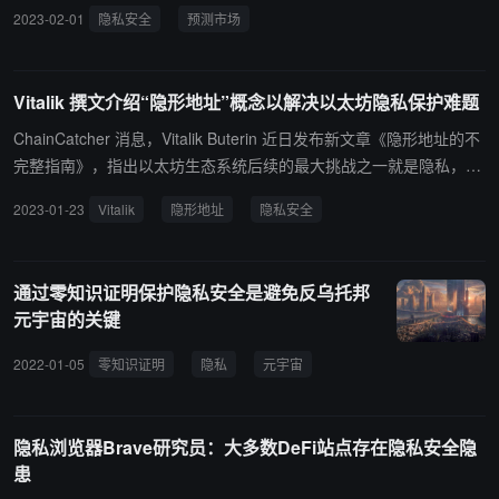
传递应用程序市场规模预计将达到 5.365 亿美元。据悉，2021 年
2023-02-01
隐私安全
预测市场
时，区块链消息应用的市场估值约为 2220 万美元，由北美市场占据
主导地位；该报告预测显示，亚太地区区块链消息应用市场将实现快
速增长。 该报告强调了用户对隐私和安全的日益关注，是用户选择采
Vitalik 撰文介绍“隐形地址”概念以解决以太坊隐私保护难题
用基于区块链的消息传递应用程序的主要原因。（来源链接）
ChainCatcher 消息，Vitalik Buterin 近日发布新文章《隐形地址的不
完整指南》，指出以太坊生态系统后续的最大挑战之一就是隐私，并
提出「隐形地址」概念作为可能的隐私解决方案。该方案将会使 P2P
2023-01-23
Vitalik
隐形地址
隐私安全
交易、NFT 转移和 ENS 注册实现匿名化，从而起到用户保护作用。
Vitalik Buterin 提出接收资产的用户可以生成并保存一个「支出密
钥」，用于生成一个可以在 ENS 上注册的隐形元地址。该地址可以
通过零知识证明保护隐私安全是避免反乌托邦
传递给交易发送者，发送者对元地址执行加密计算以生成一个属于接
元宇宙的关键
收者的隐形地址。发送方可以将资产转移到接收方的隐形地址，此外
还可以发布临时密钥以确认隐形地址属于接收方，每个新交易都会生
2022-01-05
零知识证明
隐私
元宇宙
成一个新的隐形地址。 Vitalik Buterin 补充称，除了实施「密钥盲化
机制」之外，还需要采用「Diffie-Hellman 密钥协议算法」，以确保
隐形地址和用户元地址之间的关联不会公开，以及可以利用 ZK-SNA
隐私浏览器Brave研究员：大多数DeFi站点存在隐私安全隐
RKs 技术转移资金支付 Gas 费。（来源链接）
患