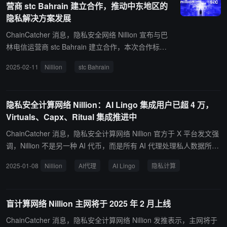
营商 stc Bahrain 建立合作，推动中东地区的
隐私解决方案发展
ChainCatcher 消息，隐私安全网络 Nillion 宣布与巴
林电信运营商 stc Bahrain 建立合作，本次合作标志
着 Nillion 盲计算隐私技术在 Web2 实际场景中的深
2025-02-11
Nillion
stc Bahrain
度融合，致力于推动中东地区的隐私解决方案发展。
在合作的第一阶段，stc Bahrain 将在 Nillion 的盲计
算网络 PETnet 上部署节点。作为去中心化隐私平
隐私安全计算网络 Nillion：AI Lingo 集成用户已超 4 万，
台，PETnet 旨在利用多方计算等先进的隐私增强技
Virtuals、Capx、Ritual 集成推进中
术，确保数据存储安全及隐私数据处理。stc Bahrain
作为在 Nillion 网络上运行节点的首家电信合作伙伴，
ChainCatcher 消息，隐私安全计算网络 Nillion 官方于 X 平台发文强
不仅为 PETnet 带来更强大的去中心化和安全性。 与
调，Nillion 不是另一种 AI 代币，而是所有 AI 代理处理私人数据所需
此同时，Nillion 将作为 Pearling Path 合作伙伴加入 s
的基础设施。AI 代理领域的先行者（Virtuals、Capx、Ritual）都选
2025-01-08
Nillion
AI代理
AI Lingo
隐私计算
tc Bahrain Web3 Launchpad 计划，stc Bahrain 将
择了 Nillion 作为隐私解决方案。 因为没有好的数据，AI 代理就会束
利用 Nillion 的盲计算网络开发可扩展的应用案例，通
手无策。但没人愿意暴露自己的宝贵数据。实用代理需要访问的不仅
过将 Nillion 的先进安全计算解决方案与 stc Bahrain
仅是推特信息，角色代理应该能够彼此分享私人想法和记忆。Nillion
盲计算网络 Nillion 主网将于 2025 年 2 月上线
的强大电信基础设施以及巴林的数据大使馆法律相结
致力于解决这一问题。盲计算将让 AI 代理无需解密即可存储和处理
合，Nillion 将在 Web3 场景之外，为包括 Web2 具
加密数据。 目前： 已有 4 万多名用户使用 AI Lingo 集成； 3 个领先
ChainCatcher 消息，隐私安全计算网络 Nillion 发推表示，主网将于