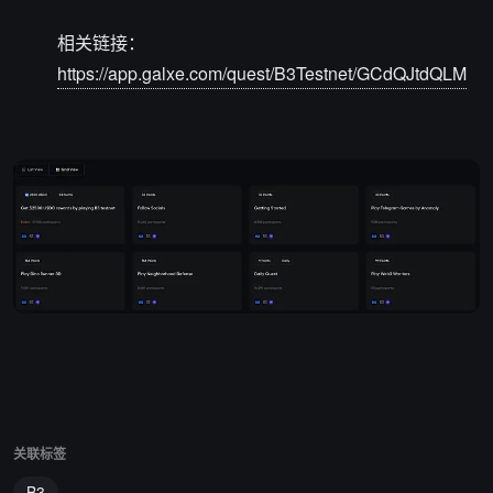
相关链接：
https://app.galxe.com/quest/B3Testnet/GCdQJtdQLM
关联标签
B3