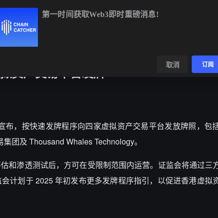
第一时间获取Web3即时重磅消息!
BTC
$64,619.69
+0.21%
ETH
$1,910.58
+0.02%
BNB
$59
数据
发现
取消
订阅
拟资产交易平台发牌
港证监会宣布，按快速发牌程序向四家虚拟资产交易平台发放牌照，包
Thousand Whales Technology。
评估和渗透测试后，方可在受限制范围内运营。证监会将通过三
计划于 2025 年初发布更多发牌程序指引，以促进香港虚拟