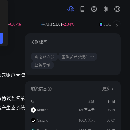
1.96
-0.07%
XRP
$1.01
-2.34%
SOL
$73.30
+0.2
关联标签
香港证监会
虚拟资产交易平台
业务限制
括云账户大湾
融资信息
更多
方协议监督第
项目
金额
时间
资产生态系统
Multipli
1650万美元
08-29
Vangrid
900万美元
08-07