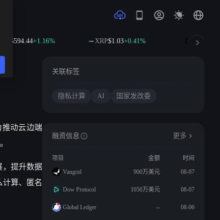
NB
$594.44
+1.16%
XRP
$1.03
+0.41%
SOL
$74.7
广
关联标签
隐私计算
AI
国家发改委
力推动云边端
融资信息
更多
。
项目
金额
时间
展，提升数据
Vangrid
900万美元
08-07
私计算、匿名
Dow Protocol
1050万美元
08-07
Global Ledger
--
08-06