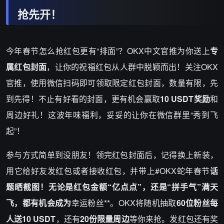
抢先开！
今年春节怎么抢红包更有“排面”？OKX中文官推为你送上
专
属红包封面
，让你的祝福红包从人群中脱颖而出！关注OKX
官推，使用微信扫码即可领取限定红包封面，数量有限，先
到先得！不止有好看的封面，更有机会赢取
10 USDT奖励
和
周边好礼！这波年味福利，妥妥的让你在微信群里“秀到飞
起”！
参与方式简单到没朋友！领完红包封面后，记得换上新装，
用它给好友发红包或者接收红包，并带上#OKX蛇年春节
话
题晒截图！无论是红包金额“亿点点”，还是“拼手气”满天
飞，都有机会成为
幸运粉丝**。OKX将随机抽取
60位粉丝每
人送10 USDT
，还有
20份限量周边
等你来抢。发红包还有奖