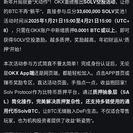
新年开局就要“大动作”！OKX重磅推出
SOLV空投活动
，让你
的BTC不再“躺平”，直接参与瓜分
33,600,000 SOLV
奖池！
活动时间从
2025年1月21日15:00至4月21日15:00（UTC+
8）
，只需在OKX账户中新增质押
0.0001 BTC或以上
，即可
获得SOLV空投激励。越多质押，奖励越高，年初财运从“质
押”开始！
本次活动参与方式简直不要太简单！完成身份认证后，无论
是
OKX App端
还是网页端，都能轻松加入。点击APP首页或
赚币奖励专区，直达活动页面，手指点一点，收益抱回家！
Solv Protocol作为比特币质押平台，通过
质押抽象层（SA
L）简化操作，完美解决质押复杂性，还支持多链使用的通
用代币SolvBTC
，让BTC无缝融入DeFi生态。不仅适合零售
玩家，也为机构投资者提供了收益“新姿势”。