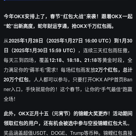
今年OKX安排上了，春节“红包大战”来袭！跟着OKX一起
“蛇”出新高度，蛇年财运亨通，抢OKX千万红包雨。
从
2025年1月28日（2025年1月27日 16:00 UTC）到1月30
日（2025年1月30日 15:59 UTC）
，连续三天红包雨狂撒，
每天三到四场，覆盖
12:18、18:18、21:18
等黄金时段，全
力满足你的“薅羊毛”需求！每场红包雨发放
2万个红包，总计
20万个红包
，人人都可以参与，只要打开OKX APP首页Ban
ner入口，手快就是你的！这个春节，让你的“手气最佳”跑赢
全场！
此外，OKX正月十五（元宵节）的锦鲤大奖更炸！活动期间
领取红包的用户，还有机会被选中参与空投锦鲤红包大礼
，
奖品涵盖超值USDT、DOGE、Trump等币种。锦鲤红包直接