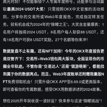
高光时刻！不仅能解锁个人专属年度称号，还能参与活动赢
取
最高2024 USDT大奖
！只需按照OKX中文官推的活动规
则，分享你的交易所或Web3年度报告，完成指定转发任
务，就有机会成为2024年的“锦鲤之王”。大奖含金量爆表：1
名用户将独得2024 USDT，8名用户每人斩获88 USDT，还
有18名用户可获8 USDT奖励，27个名额等你来冲！
数据复盘不止有趣，还有NFT加持！今年的OKX年度报告更
是双管齐下：交易所+Web3钱包两大版块，全面呈现你的币
圈全年轨迹。不管你是“交易达人”还是“链游萌新”，都能找
到属于你的数据亮点。而且，Web3年度账单还附赠限量版N
FT
免费领取机会！只需升级OKX APP至6.69.0或更高版本，
即可查看你的专属数据，感受OKX用数据讲述的2024故事。
想在2025开年就收获一波好运？快来参与这波“锦鲤挑战”！