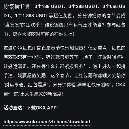
将“豪横”拉满：
3个188 USDT、3个388 USDT、3个666 US
DT、1个1,888 USDT
等超值奖励，分分钟把你的春节变成
“发发发”的狂欢季！谁说锦鲤只有运气王才能当？参与红包
雨，惊喜大奖随时可能落在你头上！
这波OKX红包雨简直是春节快乐加速器！但划重点：红包的
有效期只有一小时
，错过就只能等下一场了，盯紧时间点别
让好运溜走。还在等什么？赶紧报名参与，喊上好友一起拼
手速，躺赢超值奖励！这个春节，让红包雨和锦鲤大奖陪你
“财运亨通、红包爆满”，分分钟体验“薅羊毛快乐巅峰”，OKX
帮你“蛇”出人生赢家的新高度！
活动直达：下载OKX APP：
https://www.okx.com/zh-hans/download