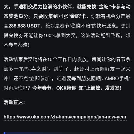
大，手速和交易力拉满的小伙伴，就能兑换“金蛇”卡参与动
态奖池瓜分。只要收集到≥1张‘金蛇’卡
，你就有机会分走最
高
288,888 USDT
，绝对是春节“稳赚不赔”的快乐源泉。更别
提兑换券还能让你100%拿到大奖，这波活动稳到飞起，想
不参与都难！
活动结束后奖励将在15个工作日内发放，瞬间让你的春节余
额多一笔“惊喜之财”。别等了，赶紧叫上币圈好友一起来
冲！还不点“立即参加”，难道要等到朋友圈晒“JAMBO手机”
时再后悔吗？
今年春节，OKX陪你“蛇”上巅峰，发发发！
活动直达：
https://www.okx.com/zh-hans/campaigns/jan-new-year