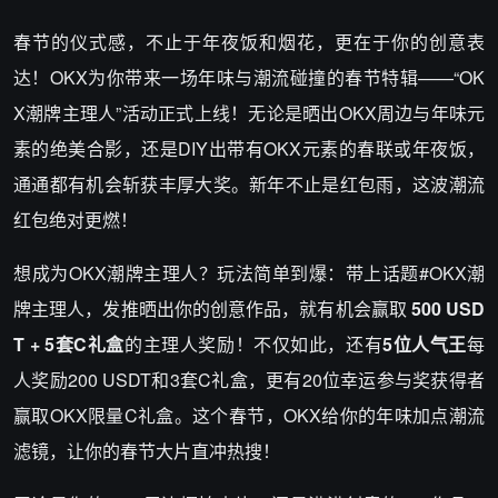
春节的仪式感，不止于年夜饭和烟花，更在于你的创意表
达！OKX为你带来一场年味与潮流碰撞的春节特辑——“OK
X潮牌主理人”活动正式上线！无论是晒出OKX周边与年味元
素的绝美合影，还是DIY出带有OKX元素的春联或年夜饭，
通通都有机会斩获丰厚大奖。新年不止是红包雨，这波潮流
红包绝对更燃！
想成为OKX潮牌主理人？玩法简单到爆：带上话题#OKX潮
牌主理人，发推晒出你的创意作品，就有机会赢取
500 USD
T + 5套C礼盒
的主理人奖励！不仅如此，还有
5位人气王
每
人奖励200 USDT和3套C礼盒，更有20位幸运参与奖获得者
赢取OKX限量C礼盒。这个春节，OKX给你的年味加点潮流
滤镜，让你的春节大片直冲热搜！