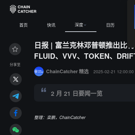
深度
5,158.68
+1.23%
ETH
$1,923.50
+0.94%
BNB
$592.61
+0
首页
快讯
日历
日报 | 富兰克林邓普顿推出比特币、
FLUID、VVV、TOKEN、DRI
Summary:
2 月 21 日要闻一览
分享至
ChainCatcher 精选
2025-02-21 12:00:00
2 月 21 日要闻一览
整理：栾鹏，ChainCatcher