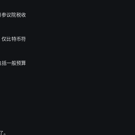
过该州参议院税收
，仅比特币符
包括一般预算
了。