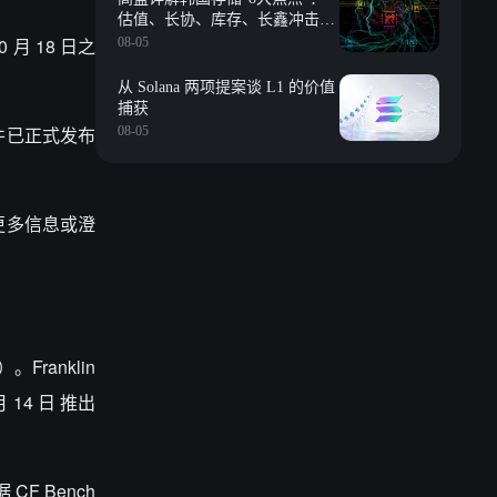
估值、长协、库存、长鑫冲击、
回购等
月 18 日之
08-05
从 Solana 两项提案谈 L1 的价值
捕获
文件已正式发布
08-05
供更多信息或澄
ranklin
 14 日 推出
F Bench