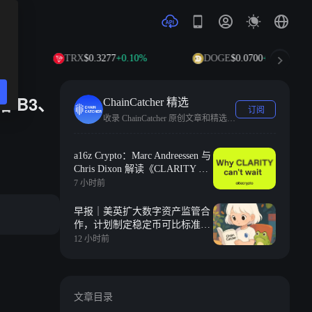
TRX
$0.3277
+0.10%
DOGE
$0.0700
+1.93%
增 B3、
ChainCatcher 精选
订阅
收录 ChainCatcher 原创文章和精选快讯。
a16z Crypto：Marc Andreessen 与
Chris Dixon 解读《CLARITY 法
案》为何刻不容缓
7 小时前
早报｜美英扩大数字资产监管合
作，计划制定稳定币可比标准；
标普 500 单月新增 2.1 万亿美元
12 小时前
市值，约合整个加密市场总市值
文章目录