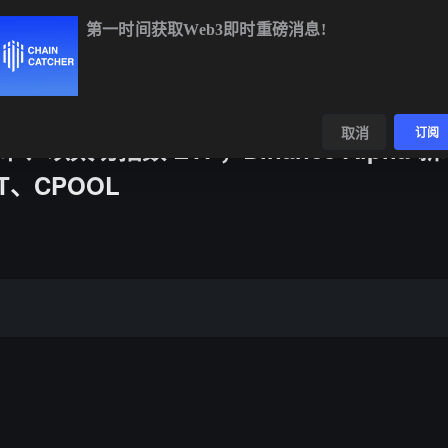
第一时间获取Web3即时重磅消息!
.09%
XRP
$1.03
-1.00%
SOL
$74.01
+1.26%
数据
发现
取消
订阅
以太坊指数 ETF；Binance Alpha 新
FT、CPOOL