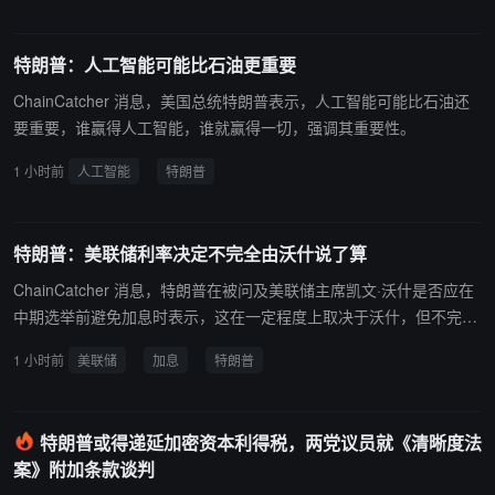
易与谅解备忘录。
特朗普：人工智能可能比石油更重要
ChainCatcher 消息，美国总统特朗普表示，人工智能可能比石油还
要重要，谁赢得人工智能，谁就赢得一切，强调其重要性。
1 小时前
人工智能
特朗普
特朗普：美联储利率决定不完全由沃什说了算
ChainCatcher 消息，特朗普在被问及美联储主席凯文·沃什是否应在
中期选举前避免加息时表示，这在一定程度上取决于沃什，但不完全
如此。他指出，利率决定由一个非常政治化的委员会共同决定，并称
1 小时前
美联储
加息
特朗普
赞沃什的表现，表示不会批评他。
特朗普或得递延加密资本利得税，两党议员就《清晰度法
案》附加条款谈判