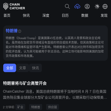
首页
快讯
深度
日历
数据
发现
特朗普
特朗普（Donald Trump）是美国第45任总统，以其商人背景和政治言论闻
名。虽然他在加密货币领域没有直接的项目或技术贡献，但其政策和言论可
能对市场情绪和监管环境产生影响。特朗普曾公开表达对比特币和加密货币
的批评态度，认为其可能被用于非法活动。这种立场可能影响到美国的加密
货币政策和市场发展。
全部
文章
快讯
特朗普将与矿企高管开会
ChainCatcher 消息，美国总统特朗普将于当地时间 8 月 7 日在美国
国务院召集全球部分大型矿业公司高管开会，以期采取行动保障美国
及盟友的关键矿产供应。预计出席的业界巨头包括力拓集团、必和必
2 分钟前
矿业
特朗普
供应链
拓公司、自由港-麦克莫兰铜金公司等。特朗普政府计划宣布多项交