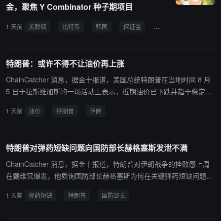
金，聚焦 Y Combinator 种子期项目
1 天前
美联储
比特币
韩国
保证金
散户
Meme 币
特朗普：或许不得不让油价再上涨
ChainCatcher 消息，据金十报道，美国总统特朗普在当地时间 8 月
5 日于拉斯维加斯的一场活动上表示，近期油价已下跌并趋于稳定，
“我们或许得让它再涨上去”，但他“希望不必走到那一步”。特朗普没
1 天前
油价
特朗普
伊朗
有进一步解释这句话的含义。美联社分析指出，尽管特朗普一再保证
与伊朗的战事即将结束，但油价通常会随着双方冲突再起而上涨。
特朗普对弹药短缺问题向国防部长赫格塞斯发泄不满
ChainCatcher 消息，据金十报道，特朗普对伊朗战争的挫败感上周
在戴维营爆发，他质询国防部长赫格塞斯为何在关键弹药短缺问题上
被误导。特朗普认为弹药问题“早已解决”，而赫格塞斯则将短缺问题
1 天前
弹药短缺
特朗普
国防部长
归咎于副手 Stephen Feinberg。消息人士称，弹药短缺，尤其是远
程制导导弹和防空拦截弹的短缺，是特朗普取消对伊朗发动新一轮打