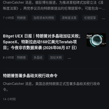
ChainCatcher 消息，据彭博社报道，为推进里程碑式加密立法《清
晰度法案》，两党参议员向特朗普提出的伦理提案中，可能包含一项
允许总统对其加密资产递延资本利得税的条款。该提案要求总统剥离
7 小时前
特朗普
加密资本利得税
清晰度法案
伦理提案
数
加密相关业务，相关条款仍在白宫与立法者之间谈判。2025年6月，
特朗普报告其家族加密企业收入超过14亿美元，显示其大部分收入已
来自受益于自身政策的数字资产。民主党参议员将强有力的伦理条款
Bitget UEX 日报｜特朗普对多晶硅加征关税；
作为支持该法案的条件，法案旨在明确监管机构对加密行业的管辖
SpaceX、特斯拉启动168亿美元Terafab项
权。
目；今夜非农数据来袭 (2026年08月 07 日）
8 小时前
特朗普
多晶硅
加征关税
SpaceX
特斯拉
Ter
特朗普签署多晶硅关税行政命令
ChainCatcher 消息，美国总统特朗普正式签署多晶硅关税行政命
令。
14 小时前