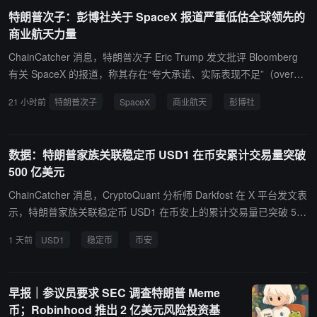
特朗普次子：彭博社关于 SpaceX 报道严重低估全球领先的
商业航天力量
ChainCatcher 消息，特朗普次子 Eric Trump 发文批评 Bloomberg
有关 SpaceX 的报道，称其存在“夸大承诺、实际表现不足”（overpro
mising and underdelivering）的问题，并指责报道质量低劣。 Eric T
21 小时前
特朗普次子
SpaceX
商业航天
彭博社
rump 表示，SpaceX 在 2025 年向轨道发射的有效载荷质量占全球总
量约 80%至 85%，而中国同期约占 8%至 10%。他称，一家私人航
天企业的发射能力已经超过全球其他国家，甚至领先两大航天强国。
数据：特朗普家族关联稳定币 USD1 在币安累计交易量突破
他还指出，SpaceX 旗下 Falcon 9 火箭在 2025 年完成约 165 次成
500 亿美元
功发射，保持零失败纪录，且可重复使用助推器已实现超过 30 次飞
行。 Eric Trump 认为，SpaceX 在降低发射成本、提高火箭复用效率
ChainCatcher 消息，CryptoQuant 分析师 Darkfost 在 X 平台发文表
以及推动商业航天发展方面取得了重大突破，并批评部分媒体报道未
示，特朗普家族关联稳定币 USD1 在币安上的累计交易量已突破 500
能准确反映公司的技术成就。 此次言论源于其对彭博相关 SpaceX
亿美元。 数据显示，USD1 自推出一年多以来，交易规模快速增长。
1 天前
USD1
稳定币
币安
报道的不满，但 SpaceX 实际市场份额、全球发射占比及未来发展前
该稳定币由 World Liberty Financial 于 2025 年 3 月推出，该项目由
景仍受到行业机构和分析人士持续关注。
特朗普家族共同参与创立，USD1 主要由美元及短期美国国债资产支
持，并采用面向机构的合规框架。 目前，USD1 市值已超过 40 亿美
早报｜参议员要求 SEC 调查特朗普 Meme
元。
币；Robinhood 推出 2 亿美元风险投资基