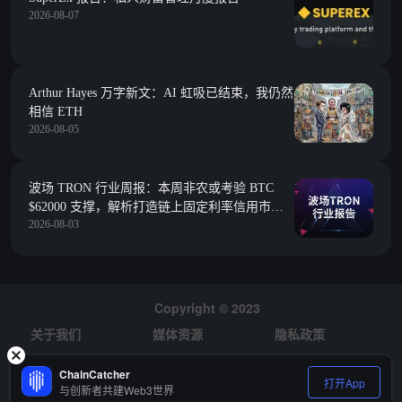
2026-08-07
Arthur Hayes 万字新文：AI 虹吸已结束，我仍然
相信 ETH
2026-08-05
波场 TRON 行业周报：本周非农或考验 BTC
$62000 支撑，解析打造链上固定利率信用市场
2026-08-03
的 Morpho
Copyright © 2023
关于我们
媒体资源
隐私政策
风险提示
招聘
ChainCatcher
打开App
与创新者共建Web3世界