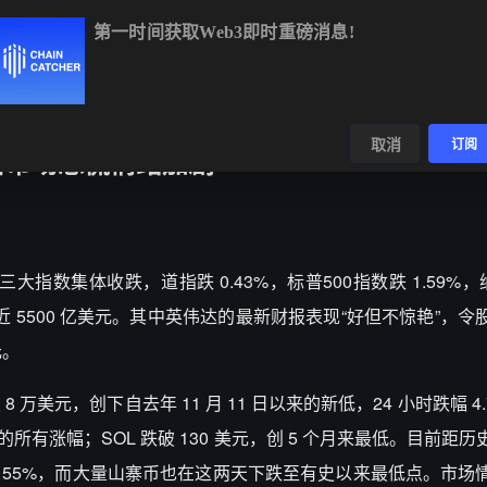
第一时间获取Web3即时重磅消息!
BTC
$64,824.36
+0.79%
ETH
$1,910.67
+2.09%
BNB
$597
数据
发现
取消
订阅
密市场恐慌情绪加剧
，三大指数集体收跌，道指跌 0.43%，标普500指数跌 1.59%，纳
 5500 亿美元。其中英伟达的最新财报表现“好但不惊艳”，令
元。
美元，创下自去年 11 月 11 日以来的新低，24 小时跌幅 4
来的所有涨幅；SOL 跌破 130 美元，创 5 个月来最低。目前距
 跌超 55%，而大量山寨币也在这两天下跌至有史以来最低点。市