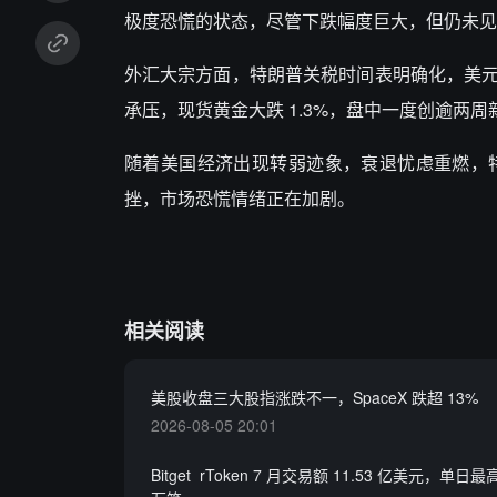
极度恐慌的状态，尽管下跌幅度巨大，但仍未见
外汇大宗方面，特朗普关税时间表明确化，美元涨
承压，现货黄金大跌 1.3%，盘中一度创逾两周
随着美国经济出现转弱迹象，衰退忧虑重燃，
挫，市场恐慌情绪正在加剧。
相关阅读
美股收盘三大股指涨跌不一，SpaceX 跌超 13%
2026-08-05 20:01
Bitget rToken 7 月交易额 11.53 亿美元，单日