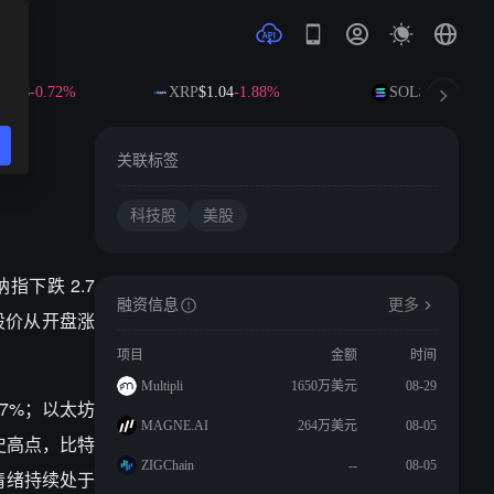
.08
-0.72%
XRP
$1.04
-1.88%
SOL
$74.09
-0.00
关联标签
科技股
美股
指下跌 2.7
融资信息
更多
股价从开盘涨
项目
金额
时间
Multipli
1650万美元
08-29
.7%；以太坊
MAGNE.AI
264万美元
08-05
历史高点，比特
ZIGChain
--
08-05
场情绪持续处于