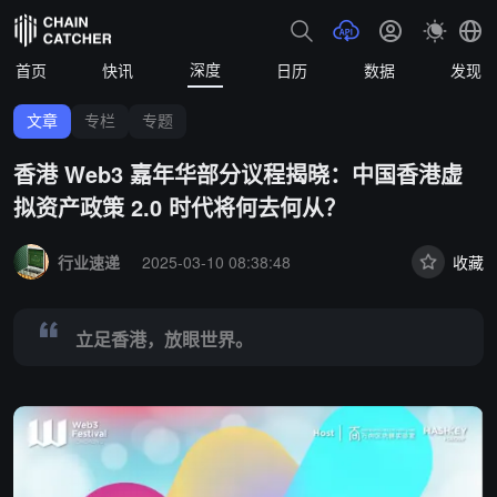
深度
首页
快讯
日历
数据
发现
文章
专栏
专题
香港 Web3 嘉年华部分议程揭晓：中国香港虚
拟资产政策 2.0 时代将何去何从？
Summary:
立足香港，放眼世界。
行业速递
2025-03-10 08:38:48
收藏
立足香港，放眼世界。