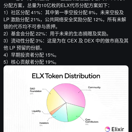
分配方案，总量为10亿枚的ELX代币分配方案如下：
1）社区分配 41%：其中第一季空投分配 8%，未来空投及
LP 激励分配 21%，公共网络安全奖励分配 12%，所有未解
锁的代币均不可参与质押。
2）基金会分配 22%：用于未来的生态捐赠及奖励。
3）流动性分配 3%：这是为在 CEX 及 DEX 中的做市商及其
他 LP 预留的份额。
4）早期投资者分配 15%。
5）核心贡献者分配 19%。