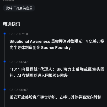
比特币流通供应量
精选快讯
08-08 07:10
Situational Awareness 重金押注对象曝光：4 亿美元投
向半导体制造创企 Source Foundry
08-08 06:47
“1011 内幕巨鲸”代理人：SK 海力士反弹或属空头回
补，AI 存储周期进入回报验证阶段
08-08 06:07
币安开放美股资产转仓功能，支持与其他券商双向转移