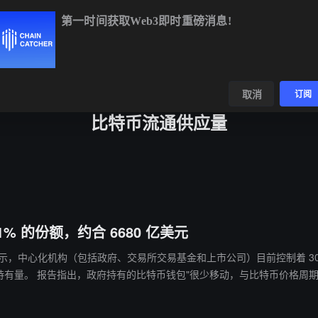
第一时间获取Web3即时重磅消息!
BTC
$64,258.52
-0.33%
ETH
$1,899.72
+0.22%
数据
发现
取消
订阅
比特币流通供应量
% 的份额，约合 6680 亿美元
mini 研究报告显示，中心化机构（包括政府、交易所交易基金和上市公司）目前控制着 
能影响市场。研究认为，
历向机构成熟度的结构性转变。