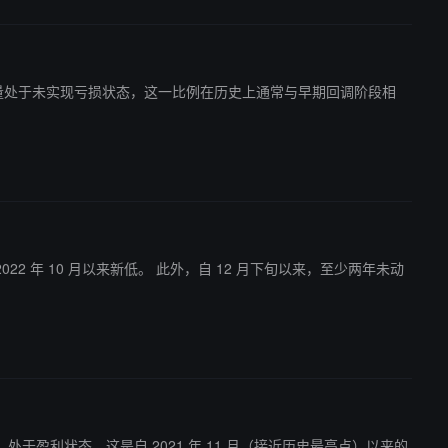
% 的流通供应量处于未实现亏损状态，这一比例在历史上通常与早期回调阶段相
外，自 12 月下旬以来，至少两年未动
.6%）处于盈利状态，这是自 2021 年 11 月（接近历史最高点）以来的