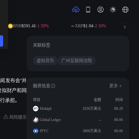
BNB
$591.41
-1.59%
XRP
$1.04
-2.10%
S
关联标签
虚拟货币
广州互联网法院
新闻发布会”并
融资信息
更多
虚拟财产和网
行承担。
项目
金额
时间
Multipli
1650万美元
08-29
风险提示
Global Ledger
--
08-06
JPYC
3800万美元
08-06