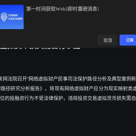
第一时间获取Web3即时重磅消息!
BTC
$64,564.16
-0.12%
ETH
$1,909.20
+1.13%
数据
发现
取消
订阅
虚拟货币损失需自行承担
，广州互联网法院召开“网络虚拟财产民事司法保护路径分析及典型案例
护路径研究分析报告》，将现有网络虚拟财产应分为现实映射类
位的投融资行为不受法律保护，违规投资交易虚拟货币损失需自