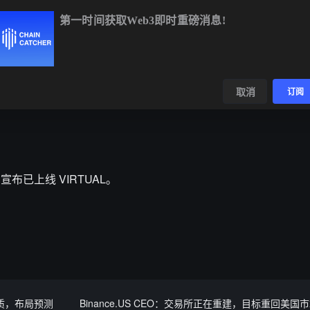
第一时间获取Web3即时重磅消息!
BTC
$64,774.95
-0.31%
ETH
$1,913.23
-0.12%
BNB
$60
数据
发现
取消
订阅
S 宣布已上线 VIRTUAL。
场资质，布局预测
Binance.US CEO：交易所正在重建，目标重回美国市