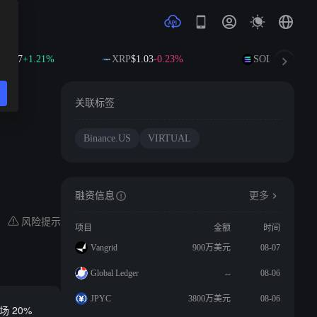
1.37
+1.21%
XRP
$1.03
-0.23%
SOL
$76.29
+1.8
关联标签
Binance.US
VIRTUAL
融资信息
更多
风险提示
项目
金额
时间
Vangrid
900万美元
08-07
Global Ledger
--
08-06
JPYC
3800万美元
08-06
场 20%