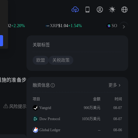
05.02
+2.20%
XRP
$1.04
+1.54%
SOL
$76.30
+3.
关联标签
欧盟
关税政策
措施的准备步
融资信息
更多
项目
金额
时间
风险提示
Vangrid
900万美元
08-07
Dow Protocol
1050万美元
08-07
Global Ledger
--
08-06