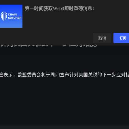
第一时间获取Web3即时重磅消息!
BTC
$65,022.31
+0.08%
ETH
$1,920.81
+0.11%
BNB
$6
数据
发现
取消
订阅
针对美国关税的下一步应对措施
盟贸易主管表示，欧盟委员会将于周四宣布针对美国关税的下一步应对