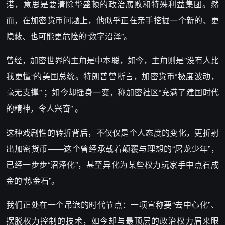
诺，意思是要清除华盛顿的政治腐败和特殊利益集团。然
而，在加密货币问题上，他似乎正在亲手挖掘一个新的、更
隐蔽、也可能更危险的“数字沼泽”。
曾经，加密世界的主角是中本聪，如今，主角则是”没有人比
我更懂“的美国总统。特朗普曾断言，加密货币“极度波动，
毫无支撑” ；如今却摇身一变，称加密社区“充满了建国时代
的精神，令人兴奋” 。
这种戏剧性的转折背后，不仅仅是个人态度的变化，更折射
出加密货币——这个曾经承载着颠覆与理想的“屠龙少年”，
已经一步步“沼泽化”，甚至异化为某些权力玩家手中点石成
金的“炼金石”。
我们正处在一个吊诡的时代节点：一项宣称要“去中心化”、
摆脱权力控制的技术，如今却与最顶层的政治权力眉来眼