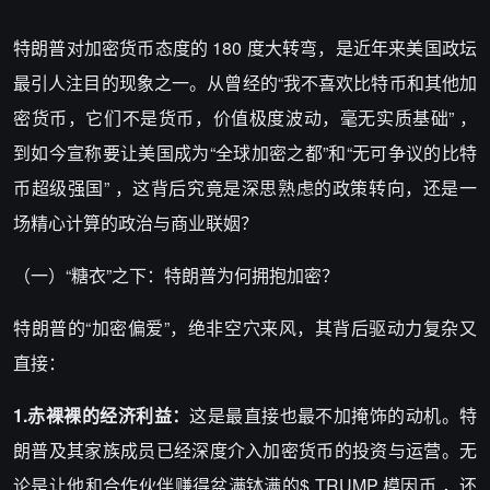
特朗普对加密货币态度的 180 度大转弯，是近年来美国政坛
最引人注目的现象之一。从曾经的“我不喜欢比特币和其他加
密货币，它们不是货币，价值极度波动，毫无实质基础” ，
到如今宣称要让美国成为“全球加密之都”和“无可争议的比特
币超级强国” ，这背后究竟是深思熟虑的政策转向，还是一
场精心计算的政治与商业联姻？
（一）“糖衣”之下：特朗普为何拥抱加密？
特朗普的“加密偏爱”，绝非空穴来风，其背后驱动力复杂又
直接：
1.赤裸裸的经济利益：
这是最直接也最不加掩饰的动机。特
朗普及其家族成员已经深度介入加密货币的投资与运营。无
论是让他和合作伙伴赚得盆满钵满的$ TRUMP 模因币 ，还