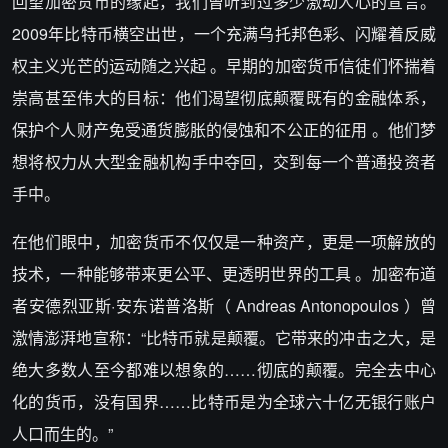
回望加密货币的缘起，我们曾听到过多少激动人心的宣言。
2009年比特币横空出世，一个充满乌托邦色彩、闪耀着反威
权主义光芒的运动随之兴起 。早期的加密货币信徒们怀揣着
崇高甚至伟大的目标：他们渴望彻底颠覆既有的金融体系，
保护个人财产免受通货膨胀的侵蚀和不公正的征用 。他们梦
想将权力从大型金融机构手中夺回，交到每一个普通投资者
手中。
在他们眼中，加密货币不仅仅是一种资产，更是一项解放的
技术，一种能够带来更公平、更透明世界的工具 。加密布道
者安德烈亚斯·安东诺普洛斯（ Andreas Antonopoulos ）曾
激情澎湃地宣称：“比特币就是颠覆。它带来的冲击之大，是
绝大多数人至今都难以想象的……彻底的颠覆。完全去中心
化的货币，没有国界……比特币是为全球六十亿无银行账户
人口而生的。”