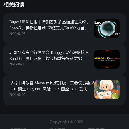
相关阅读
Bitget UEX 日报｜特朗普对多晶硅加征关税；
SpaceX、特斯拉启动168亿美元Terafab项目；今
2026-08-07
夜非农数据来袭 (2026年08月 07 日）
韩国加密资产行情平台 Kimpga 宣布深度接入
RootData 项目热度与增长指数等投研数据
2026-08-05
早报｜特朗普 Meme 币风波升级，美参议员要求
SEC 调查 Rug Pull 风险；CZ 回应 BTC 丢失数
2026-08-05
据，若数据准确，加密货币存放在交易所比自行
托管更安全
Copyright © 2023