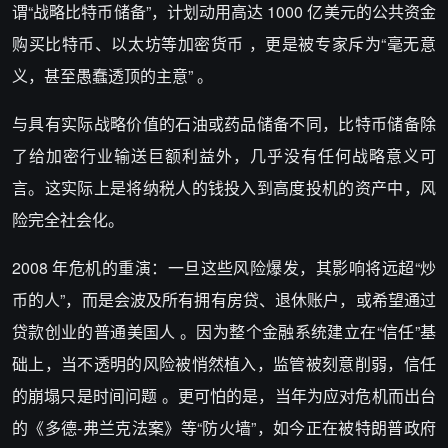
谓“战略比特币储备”，计划动用高达 1000 亿美元的公共资金
购买比特币、以太坊等加密货币 ，更是被专家斥为“毫无意
义，甚至愚蠢透顶的主意” 。
与具有实际战略价值的石油或药品储备不同，比特币储备除
了给加密行业输送巨额利益外，几乎没有任何战略意义可
言。这实际上是将纳税人的钱投入到高度投机的资产中，风
险完全社会化。
2008 年危机的重演：一旦这些风险爆发，其影响将远超“炒
币的人”，而是会波及所有拥有房贷、退休账户，或希望通过
贷款创业的普通美国人 。因为整个金融系统建立在“信任”基
础上，当不透明的风险被悄然植入，监管被刻意削弱，信任
的崩塌只是时间问题 。更可怕的是，当年为应对危机而出台
的《多德-弗兰克法案》等“防火墙”，如今正在被特朗普政府