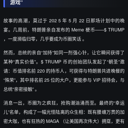
游戏”
故事的高潮，莫过于 202 5 年 5 月 22 日那场计划中的晚
宴。几周前，特朗普亲自发布的 Meme 梗币——$ TRUMP
，一度濒临归零，几乎要成为币圈笑话 。
然而，总统的亲自“加持”如同一剂强心针，让它瞬间获得了
某种“真实价值”。$ TRUMP 币的创始团队发起了“朝圣”邀
请：币值排名前 220 的持币人，可获得与特朗普共进晚餐的
“殊荣”，其中排名前 25 位的大户，更能参与 VIP 招待会，与
总统“亲密接触” 。
消息一出，币圈为之疯狂，抢购潮汹涌而至。最终的“幸运
儿”名单，构成了一幅光怪陆离的众生相：既有腰缠万贯的加
密大咖，也有狂热的 MAGA （让美国再次伟大）拥趸，更有