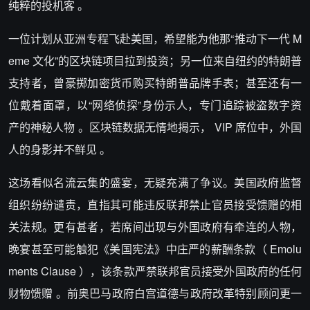
纯粹的投机客 。
一位计划从亚洲专程飞赴美国，希望能为他那“推动下一代 M
eme 文化”的区块链项目拉到投资；另一位来自纽约的特朗普
支持者，曾豪掷加密货币购买特朗普品牌手表；甚至还有一
位戴着面罩，以“网络侦探”身份示人，专门追踪被盗数字资
产的神秘人物 。区块链数据无情地揭示， VIP 席位中，外国
人的身影并不鲜见 。
这场看似名流云集的盛宴，无疑充满了争议。美国政府监督
组织纷纷谴责，直指其可能违反联邦禁止官员接受馈赠的相
关法规。更有甚者，若席间出现与外国政府有牵连的人物，
晚宴甚至可能触犯《美国宪法》中庄严的薪酬条款（ Emolu
ments Clause ），该条款严禁联邦官员接受外国政府的任何
财物馈赠 。前奥巴马政府白宫道德与政府改革特别顾问更一