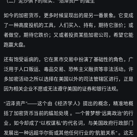
（二）泥沙俱下的现实：“沼泽资产”的诞生
如今的加密货币，更多时候呈现出的是另一番景象。它变成
了一种高度投机的工具，人们买入、持有，期待它涨价；或
者做空，期待它跌价；又或者投资某些加密公司，希望它能
跑赢大盘。
还有饱受诟病的，它在黑市交易中扮演了基础性的角色，广
泛用于人口贩运、毒品交易、恐怖主义融资等非法活动。许
多加密活动之所以选择在美国以外的司法管辖区进行，正是
因为相关企业不愿或无法遵守美国的证券和银行法规。
“沼泽资产”——这个由《经济学人》提出的概念，精准地概
括了加密货币当前的尴尬处境 。一个曾梦想“远离政治”的行
业，如今却成了“以权谋私”的代名词，与美国政府行政部门
发展出一种远超华尔街或其他任何行业的“肮脏关系” 。这无