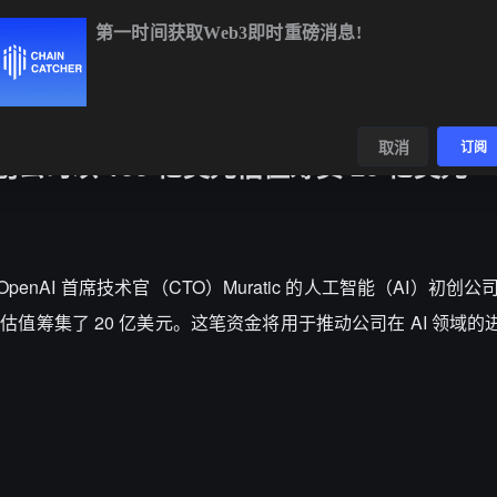
第一时间获取Web3即时重磅消息!
BTC
$64,541.14
-0.55%
ETH
$1,908.42
-0.28%
BNB
$5
数据
发现
取消
订阅
I 初创公司以 100 亿美元估值筹资 20 亿美元
道，前 OpenAI 首席技术官（CTO）Muratic 的人工智能（AI）初创公司 T
亿美元的估值筹集了 20 亿美元。这笔资金将用于推动公司在 AI 领域