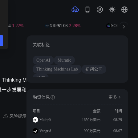
87.64
-1.22%
XRP
$1.03
-2.28%
SOL
$73.12
-1.1
关联标签
OpenAI
Muratic
Thinking Machines Lab
初创公司
融资
hinking M
的进一步发展和
融资信息
更多
项目
金额
时间
风险提示
Multipli
1650万美元
08-29
Vangrid
900万美元
08-07