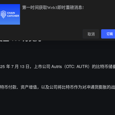
第一时间获取Web3即时重磅消息!
BTC
$64,941.63
+1.01%
ETH
$1,915.53
+0.66%
BNB
$5
数据
发现
取消
订阅
增至 130 万美元
025 年 7 月 13 日，上市公司 Autris（OTC: AUTR）的比特币储
特币付款、资产增值，以及公司将比特币作为对冲通货膨胀的战