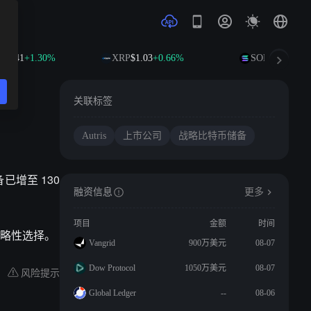
94.41
+1.30%
XRP
$1.03
+0.66%
SOL
$74.67
+2.
关联标签
Autris
上市公司
战略比特币储备
备已增至 130
融资信息
更多
项目
金额
时间
略性选择。
Vangrid
900万美元
08-07
Dow Protocol
1050万美元
08-07
风险提示
Global Ledger
--
08-06