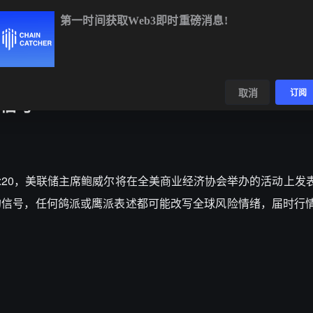
第一时间获取Web3即时重磅消息!
BTC
$64,577.60
+0.73%
ETH
$1,906.09
+1.86%
BN
数据
发现
取消
订阅
信号
凌晨 00:20，美联储主席鲍威尔将在全美商业经济协会举办的活动上
的信号，任何鸽派或鹰派表述都可能改写全球风险情绪，届时行