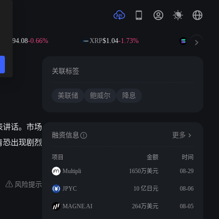
B
$594.08
-0.66%
XRP
$1.04
-1.73%
SOL
$73.34
关联标签
美联储
鲍威尔
降息
发表讲话。市场
融资信息
更多
情恐出现剧烈
项目
金额
时间
Multipli
1650万美元
08-29
风险提示
JPYC
10 亿日元
08-06
MAGNE.AI
264万美元
08-05