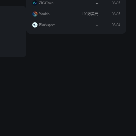
ZIGChain
--
08-05
Yooldo
100万美元
08-05
Blockspace
--
08-04