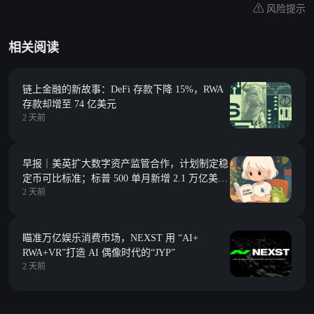
风险提示
相关阅读
链上金融的新故事：DeFi 存款下降 15%，RWA
存款却增至 74 亿美元
2 天前
早报｜美英扩大数字资产监管合作，计划制定稳
定币可比标准；标普 500 单月新增 2.1 万亿美元
2 天前
市值，约合整个加密市场总市值
瞄准万亿娱乐消费市场，NEXST 用 “AI+
RWA+VR”打造 AI 偶像时代的“JYP”
2 天前