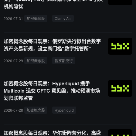
机构隐忧
2026-07-31
加密概念股
Clarity Act
参议院
监管框架
立法
加密概念股每日观察：俄罗斯央行拟出台数字
资产交易新规，设立高门槛“数字托管所”
2026-07-29
加密概念股
俄罗斯央行
数字资产
交易新规
数
加密概念股每日观察：Hyperliquid 携手
Multicoin 递交 CFTC 意见函，推动预测市场
划归联邦监管
2026-07-28
加密概念股
Hyperliquid
合规金融
Multicoin
C
加密概念股每日观察：华尔街阵营分化，高盛