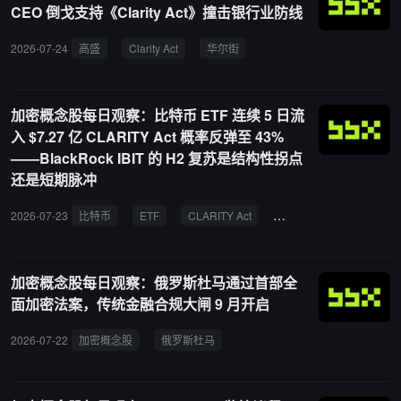
CEO 倒戈支持《Clarity Act》撞击银行业防线
2026-07-24
高盛
Clarity Act
华尔街
加密概念股每日观察：比特币 ETF 连续 5 日流
入 $7.27 亿 CLARITY Act 概率反弹至 43%
——BlackRock IBIT 的 H2 复苏是结构性拐点
还是短期脉冲
2026-07-23
比特币
ETF
CLARITY Act
资金流入
BlackRoc
加密概念股每日观察：俄罗斯杜马通过首部全
面加密法案，传统金融合规大闸 9 月开启
2026-07-22
加密概念股
俄罗斯杜马
加密法案
持牌组织
交