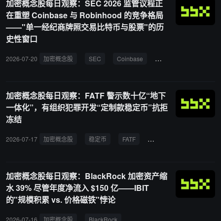
加密概念股每日观察：SEC 2026 监管议程正
在重塑 Coinbase 与 Robinhood 的竞争格局
——"单一经纪商牌照交易比特币与股票"的历
史性窗口
2026-07-20
加密概念股
SEC
Coinbase
Robinhood
监管
加密概念股每日观察：FATF 警示数十亿“地下
一体化”，有组织犯罪开发“定制款稳定币”抗拒
冻结
2026-07-17
加密概念股
稳定币
FATF
旅行规则
反洗钱
加密概念股每日观察：BlackRock 加密资产缩
水 39% 尽管年度净流入 $150 亿——IBIT
的"规模积累 vs. 价格磁铁"悖论
2026-07-16
加密概念股
BlackRock
加密资产
缩水
净流入