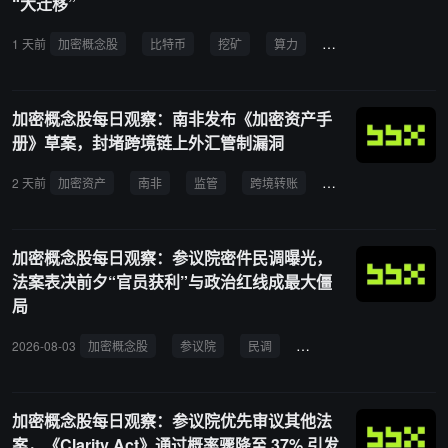
“大迁移”
1 天前
加密概念股
比特币
挖矿
算力
AI
低电价国家
加密概念股每日观察：南非发布《加密资产手
册》草案，封堵跨境链上外汇管制漏洞
2 天前
加密资产
南非
监管
跨境转账
FinSurv
外汇管
加密概念股每日观察：参议院密件民调曝光，
法案表决前夕“官员获利”与政治红线成最大僵
局
2026-08-03
加密概念股
参议院
民调
法案
监管改革
加密概念股每日观察：参议院优先审议其他法
案，《Clarity Act》通过概率骤降至 37% 引发