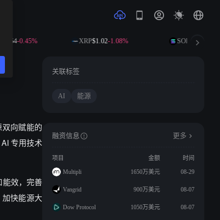
90.64
-0.45%
XRP
$1.02
-1.08%
SOL
$73.81
+1.
关联标签
AI
能源
源双向赋能的
融资信息
更多
域
AI
专用技术
项目
金额
时间
Multipli
1650万美元
08-29
和能效，完善
Vangrid
900万美元
08-07
；加快能源大
Dow Protocol
1050万美元
08-07