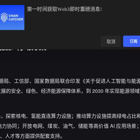
第一时间获取Web3即时重磅消息!
BTC
$64,885.28
+0.76%
ETH
$1,913.94
+0.53%
BNB
$5
数据
发现
取消
订阅
 能源”行动方案
、国家能源局、工信部、国家数据局联合印发《关于促进人工智能与能
发展的安全、绿色、经济能源保障体系，到
2030
年实现能源领
局，探索核电、氢能直连算力设施；推动算力设施提高绿电占比
电力协同；开放电网、煤炭、油气、储能等高价值
AI
应用场景
、人才等方面提供配套支持。