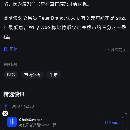
陷，因为底部信号只在真正底部才会闪现。
此前资深交易员 Peter Brandt 认为 6 万美元可能不是 2026
年最低点，Willy Woo 称比特币仅走完熊市约三分之一路
程。
风险提示
来源
关联标签
BTC
市场分析
牛市
精选快讯
08-07 12:56
Bitwise CIO：若 Clarity Act 本周未通过，加密市场或
ChainCatcher
先抑后扬，秋季迎来反弹
打开App
与创新者共建Web3世界