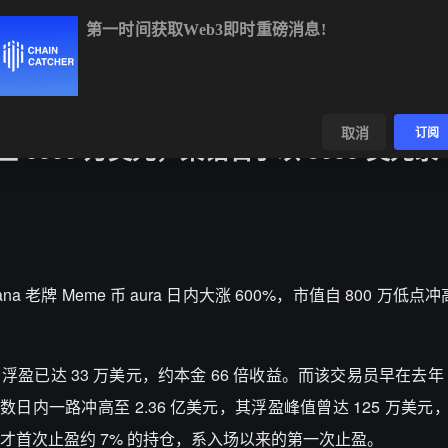
第一时间获取Web3即时重磅消息!
BTC
$64,418.34
-0.74%
ETH
$1,905.45
-0.64%
BNB
数据
发现
取消
订阅
至 6300 万美元，某钻石手以 5000 美元录 
ana 老牌 Meme 币 aura 日内大涨 600%，市值自 800 万低点冲
达 33 万美元，约本金 66 倍收益。而该交易员早在去年 6 月
内一路冲高至 2.36 亿美元，其浮盈峰值曾达 125 万美元，约
才首次止盈约 7% 的持仓，系入场以来的第一次止盈。