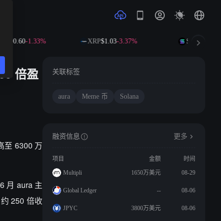
$590.60
-1.33%
XRP
$1.03
-3.37%
SOL
$72.84
-
66 倍盈
关联标签
aura
Meme 币
Solana
融资信息
更多
高至 6300 万
项目
金额
时间
Multipli
1650万美元
08-29
 aura 主
Global Ledger
--
08-06
 250 倍收
JPYC
3800万美元
08-06