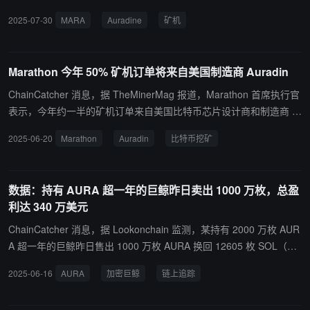
影响力。 Edgen 由 Framework Ventures 和 North Is
了 7,330 万美元用于采购 Teraflux 比特币矿机，其中第一季度支付
2025-07-30
MARA
Auradine
矿机
land Ventures 支持，专注通过 AI 助理整合加密与股
2,230 万美元，第二季度支付 5,100 万美元。截至 6 月 30 日，所有
票市场数据，优化投资策略与市场判断。
订单均已如期交付完成。 MARA 与 Auradine 的合作不仅限于设备采
购。今年 2 月，MARA 投资 2,000 万美元购买 Auradine 优先股，并
Marathon 今年 50% 矿机订单将来自美国制造商 Auradin
将此前 120 万美元的可转换票据转换为股权，目前在 Auradine 的总
投资达 8,540 万美元，同时获得一个董事会席位。
ChainCatcher 消息，据 TheMinerMag 报道，Marathon 首席执行官
表示，今年约一半的矿机订单来自美国比特币芯片设计商和制造商 A
uradin。MARA 是 Auradin 最早的支持者之一。 Auradin 于 2024 年
2025-06-20
Marathon
Auradin
比特币挖矿
中期开始出货 Teraflux 系列比特币 ASIC ，将其定位为中国 ASIC 巨
头比特大陆和神马的美国制造替代品。自美国总统特朗普 4 月份宣布
新的关税以来，Auradin 收到了“大量来自美国矿业公司的请求，他们
数据：持有 AURA 超一年的巨鲸昨日卖出 1000 万枚，总盈
希望实现硬件设备多样化”。
利达 340 万美元
ChainCatcher 消息，据 Lookonchain 监测，某持有 2000 万枚 AUR
A 超一年的巨鲸昨日售出 1000 万枚 AURA 换回 12605 枚 SOL（约
184 万美元），总盈利超过 340 万美元。目前其仍持有 1000 万枚
2025-06-16
AURA
加密巨鲸
链上追踪
（约 180 万美元）。