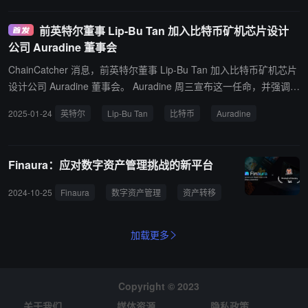
下一阶段做准备。
前英特尔董事 Lip-Bu Tan 加入比特币矿机芯片设计
公司 Auradine 董事会
ChainCatcher 消息，前英特尔董事 Lip-Bu Tan 加入比特币矿机芯片
设计公司 Auradine 董事会。 Auradine 周三宣布这一任命，并强调 T
an 在半导体领域有着长达四十年的硬件和软件经验。Tan 是风险投
2025-01-24
英特尔
Lip-Bu Tan
比特币
Auradine
资公司 Walden International 的创始人兼董事长，也是 Celesta Capit
al 和 Walden Catalyst 的创始管理合伙人。他在多家公司的董事会担
任职务，包括 SambaNova Systems、施耐德电气和 Credo Technol
Finaura：应对数字资产管理挑战的新平台
ogy。他还曾担任 Cadence Design Systems 的首席执行官。
2024-10-25
Finaura
数字资产管理
资产转移
加载更多
Copyright © 2023
关于我们
媒体资源
隐私政策