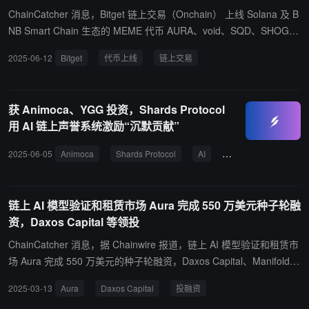
ChainCatcher 消息，Bitget 链上交易（Onchain） 上线 Solana 及 B
NB Smart Chain 生态的 MEME 代币 AURA、void、SQD、SHOGG
OTH、XVS、HATCH。用户在链上交易板块即可开启交易。 Bitget
2025-06-12
Bitget
代币上线
链上交易
链上交易（Onchain） 旨在无缝连接 CEX 与 DEX，为用户提供更加
便捷、高效、安全的链上交易体验。用户可直接使用 Bitget 现货账户
（USDT/USDC）交易链上热门资产。目前已支持 Solana（SOL）、
获 Animoca、YGG 投资，Shards Protocol
BNB Smart Chain（BSC）与 Base 等热门公链。
用 AI 链上声誉系统激励“沉默贡献”
2025-06-05
Animoca
Shards Protocol
AI
链上声誉系统
Au
链上 AI 模型验证和租赁市场 Aura 完成 550 万美元种子轮融
资，Daxos Capital 等领投
ChainCatcher 消息，据 Chainwire 报道，链上 AI 模型验证和租赁市
场 Aura 完成 550 万美元的种子轮融资，Daxos Capital、Manifold T
rading 和 Selini Capital 领投， Hermeneutic Investments 参投。 随
2025-03-13
Aura
Daxos Capital
投融资
着本轮融资的完成，Aura 正在加速其技术路线图，并为平台开发的