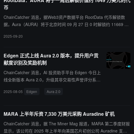
RootData：AURA 将于一周后解锁价值约 1649 万美元的代
FluxVision 矿机管理软件平台。
币
ChainCatcher 消息，据Web3资产数据平台 RootData 代币解锁数
据，Aura（AURA）将于北京时间 09 月 27 日 0 时解锁约 11669 万
枚代币，价值约 1649 万美元。
2025-09-20
Edgen 正式上线 Aura 2.0 版本，提升用户贡
献度识别及奖励机制
ChainCatcher 消息，AI 投资助手平台 Edgen 今日上
线全新版本 Aura 2.0，升级其非交易性声誉评分系
统，提升对用户市场分析、预测准确性及社交传播影
2025-08-05
Edgen
Aura 2.0
响力的衡量透明度。Aura 分数将公开展示，支持通过
Edgen 排行榜及浏览器插件在 X 上查看。 新机制可
清晰追踪和记录高质量内容贡献，为 Edgen AI 提供
MARA 上半年斥资 7,330 万美元采购 Auradine 矿机
训练数据，并通过识别高 Aura 用户，提升其后续内
容的权重与可见度。Aura 2.0 同时上线“VIP 邀请赏
ChainCatcher 消息，据 The Miner Mag 报道，MARA 第二季度财报
金”功能，鼓励用户引荐高影响力社交账号以扩大平台
显示，该公司在 2025 年上半年向美国芯片初创公司 Auradine 支付