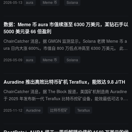
2026-05-13
aura
Meme 币
Solana
月 9 日 Binance 官方推特发布一张配文“aura maxxxxing”的 meme
梗图，随即引爆 Solana 链上同名 Meme 币行情。ChainCatcher 提
醒用户，Meme 币交易波动巨大，多依赖市场情绪和概念的炒作，并
数据：Meme 币 aura 市值续涨至 6300 万美元，某钻石手以
无实际价值或用例，投资者需注意风险。
5000 美元录 66 倍盈利
ChainCatcher 消息，据 GMGN 监测显示，Solana 老牌 Meme 币 a
ura 日内大涨 600%，市值自 800 万低点冲高至 6300 万美元。 此轮
行情中录得最大盈利的交易员（9MUN），浮盈已达 33 万美元，约
2026-05-09
aura
Meme 币
Solana
本金 66 倍收益。而该交易员早在去年 6 月 aura 主升浪启动前，于
89 万市值时买入，市值随后在数日内一路冲高至 2.36 亿美元，其浮
盈峰值曾达 125 万美元，约 250 倍收益，却未曾止盈，后浮盈大幅
Auradine 推出高效比特币矿机 Teraflux，能效达 9.8 J/TH
回吐。今日该地址才首次止盈约 7% 的持仓，系入场以来的第一次止
盈。 据悉，本轮上涨源于今晨 Binance 官方推特发布一张配文“aura
ChainCatcher 消息，据 The Block 报道，美国矿机制造商 Auradine
maxxxxing”的 meme 梗图，随即引爆 Solana 链上同名 Meme 币行
于 2025 年发布新一代 Teraflux 比特币挖矿设备，能效最低可达 9.8
情。 ChainCatcher 提醒用户，Meme 币交易波动巨大，多依赖市场
焦耳/太算力 (J/TH)，接近行业领先水平。 新系列包括空冷、水冷和
2025-11-12
Auradine
比特币挖矿
Teraflux
情绪和概念的炒作，并无实际价值或用例，投资者需注意风险。
浸没式冷却型号，水冷版本算力可达 900 TH/s。Auradine 强调其美
国本土设计制造的优势，减少对海外供应链依赖。该公司已获超 3 亿
美元融资，计划 2026 年 Q2 提供样机，Q3 批量发货，同时升级其