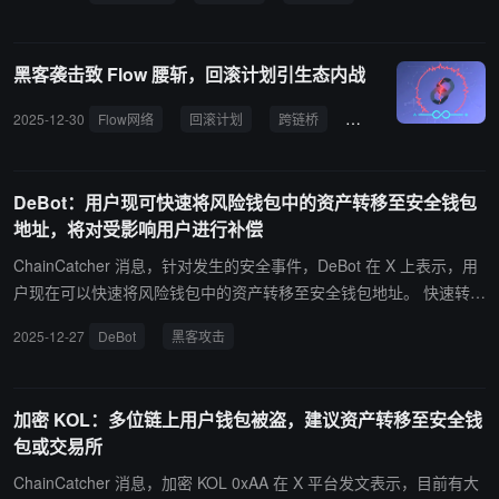
的更新和补救步骤。同时，Holdstation 建议用户将资产转移至安全
钱包，以保护资金安全。
黑客袭击致 Flow 腰斩，回滚计划引生态内战
2025-12-30
Flow网络
回滚计划
跨链桥
资产转移
Dapper 
DeBot：用户现可快速将风险钱包中的资产转移至安全钱包
地址，将对受影响用户进行补偿
ChainCatcher 消息，针对发生的安全事件，DeBot 在 X 上表示，用
户现在可以快速将风险钱包中的资产转移至安全钱包地址。 快速转移
步骤：1、进入 DeBot 资产管理页面；2、点击“划转”按钮，将余额转
2025-12-27
DeBot
黑客攻击
入官方提供的安全钱包地址。 对于已受影响的用户，DeBot 表示将
在统计完成后，及时妥善处理并补偿。
加密 KOL：多位链上用户钱包被盗，建议资产转移至安全钱
包或交易所
ChainCatcher 消息，加密 KOL 0xAA 在 X 平台发文表示，目前有大