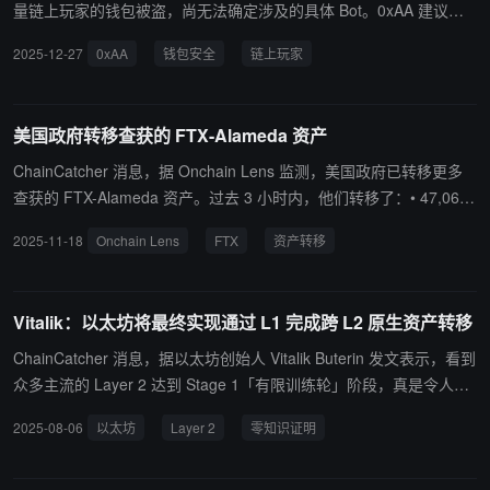
量链上玩家的钱包被盗，尚无法确定涉及的具体 Bot。0xAA 建议用
户保持警惕，可先将 Bot 中的资金转移至安全的钱包或交易所。 多
2025-12-27
0xAA
钱包安全
链上玩家
位社区成员表示，涉及钱包或与 DeBot 有关。
美国政府转移查获的 FTX-Alameda 资产
ChainCatcher 消息，据 Onchain Lens 监测，美国政府已转移更多
查获的 FTX-Alameda 资产。过去 3 小时内，他们转移了：• 47,063
枚 TRX，价值 13,770 美元；• 39,396 枚 BUSD；• 8,686 枚 REPV
2025-11-18
Onchain Lens
FTX
资产转移
2，价值 12,770 美元。
Vitalik：以太坊将最终实现通过 L1 完成跨 L2 原生资产转移
ChainCatcher 消息，据以太坊创始人 Vitalik Buterin 发文表示，看到
众多主流的 Layer 2 达到 Stage 1「有限训练轮」阶段，真是令人惊
喜。接下来的目标是通过有效性（又称零知识证明）系统实现快速
2025-08-06
以太坊
Layer 2
零知识证明
（小于 1 小时）的提现时间。认为这比达到 Stage 2「无训练轮」更
为重要。快速提现时间至关重要，将降低流动性提供者的资金成本。
如果能够将原生提现时间在短期内缩短至 1 小时以内，在中期缩短至