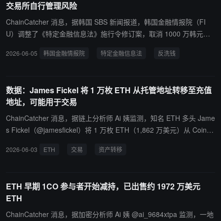
交易所自行管理风险
ChainCatcher 消息，据韩国 SBS 新闻报道，韩国金融情报院（FI
U）调整了《特定金融信息法》施行令修订案，取消 1000 万韩元以
上虚拟资产转移的强制报告义务，改为由交易所自行管理风险。原案
2026-06-05
韩国金融情报院
特定金融信息法
反洗钱
要求境内经营者向境外转移 1000 万韩元以上时，无论风险高低均须
向 FIU 报告。FIU 采纳行业意见后决定取消强制报告，改为各公司建
立内部风险管理体系。其他调整包括：Travel Rule 规则适用范围将
数据：James Fickel 将 1 万枚 ETH 从托管地址转移至充值
从 100 万韩元以上扩大至所有金额；高风险可疑交易的强化客户认证
地址，可能用于交易
从强制改为仅在公司判断风险特别高时执行；负债率不超过 200% 的
申报条件给予小型企业一年宽限期；反洗钱计算机设备须设在境内的
ChainCatcher 消息，据链上分析师 Ai 姨监测，知名 ETH 多头 Jame
规定允许使用境外云服务。修订案经法制处审查后将于 8 月 20 日施
s Fickel（@jamesfickel）将 1 万枚 ETH（1,862 万美元）从 Coinba
行。
se 托管地址转移至充值地址，可能用于交易。这是其时隔六个月再
2026-06-03
ETH
交易
资产转移
次执行百万美元级别的大额资产充值操作，目前在链上仍持有 3.893
613 万枚 ETH，总价值 7,243 万美元。
ETH 早期 1CO 参与者开始减持，已出售约 1972 万美元
ETH
ChainCatcher 消息，据加密分析师 Ai 姨 @ai_9684xtpa 监测，一地