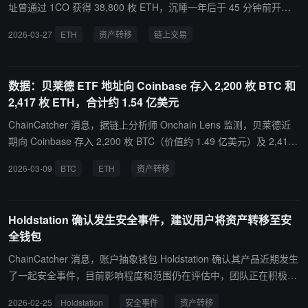
址曾通过 1CO 获得 38,800 枚 ETH，沉睡一年后于 45 分钟前开始
转移资产，将其中 18,500 枚 ETH 转至另一地址，并已以约 2,049
2026-03-27
ETH
资产转移
链上交易
美元价格在链上出售 9,628.54 枚 ETH，成交金额约 19,720 万美
元。当前该地址仍持有部分 ETH，后续或继续进行转移或出售操作。
数据：贝莱德 ETF 地址向 Coinbase 存入 2,200 枚 BTC 和
2,417 枚 ETH，合计约 1.54 亿美元
ChainCatcher 消息，据链上分析师 Onchain Lens 监测，贝莱德近
期向 Coinbase 存入 2,200 枚 BTC（价值约 1.49 亿美元）及 2,417
枚 ETH（价值约 484 万美元），合计约 1.54 亿美元，且链上数据显
2026-03-09
BTC
ETH
资产转移
示后续或有更多资产转入。
Holdstation 确认发生安全事件，建议用户将资产转移至安
全钱包
ChainCatcher 消息，账户抽象钱包 Holdstation 确认其产品近期发生
了一起安全事件，目前影响程度和范围仍在评估中，团队正在积极调
查。 官方将尽快通知受影响用户，并请大家保持冷静，耐心等待最新
2026-02-25
Holdstation
安全事件
资产转移