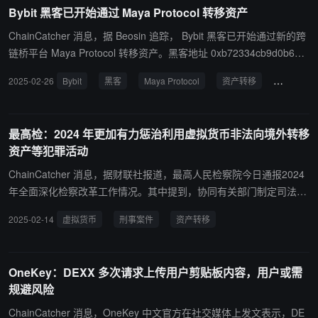
Bybit 黑客已开始通过 Maya Protocol 转移资产
12 秒，就能进一步巩固以太坊 Layer 1 作为发行资产的默认平台以
及以太坊生态系统经济中心的地位。 为此我们需要摒弃 Optimistic 证
ChainCatcher 消息，据 Beosin 追踪， Bybit 黑客已开始通过新的跨
明系统，该系统本质上需要等待数天才能撤回。历史上零知识证明技
链桥平台 Maya Protocol 转移资产。黑客地址 0xb72334cb9d0b614
术一直不成熟且成本高昂，这使得 Optimistic 证明成为明智而安全的
d30c4c60e2bd12ff5ed03c305 于今日15:33完成全部资产转移，新地
2025-02-26
Bybit
黑客
Maya Protocol
资产转移
跨链桥
选择。但最近这种情况正在迅速改变，2-of-3 ZK + OP + TEE 证明系
址 0x2290937a4498c96effb87b8371a33d108f8d433f 于15:34开始
统策略在安全性、速度和成熟度之间取得平衡。从长远来看我们最终
转移资产。
将实现几乎即时地通过 L1 完成跨 L2 的原生资产转移。 ChainCatch
最高检：2024 年更加有力惩治利用虚拟货币非法向境外转移
er 注：Stage 1 和 Stage 2 用于评估 Layer 2 rollup 的成熟度和去中
资产等犯罪活动
心化程度。Stage 1 为有限训练轮，允许一些去中心化程度较低的特
性，但要求 rollup 满足基本的安全和功能标准。Stage 2 为无训练
ChainCatcher 消息，据财联社报道，最高人民检察院今日通报2024
轮，要求 rollup 实现更强的去中心化和安全性，接近完全去中心化的
年全面深化检察改革工作情况。其中提到，协同有关部门制定司法解
状态。
释，完善惩治证券期货、洗钱、危害税收征管等刑事案件司法规范，
2025-02-14
虚拟货币
刑事案件
资产转移
更加有力惩治利用虚拟货币非法向境外转移资产、逃税、骗取出口退
税等犯罪活动。 完善各类经营主体平等保护机制，依法监督纠正利用
刑事手段干预经济纠纷、违法查封扣押冻结财产特别是违规异地执法
OneKey：DEXX 多次请求上传用户剪贴板内容，用户或需
和趋利性执法司法问题。健全最高人民检察院派驻中国证监会检察工
规避风险
作机制，加强金融监管执法司法衔接协作。
ChainCatcher 消息，OneKey 中文官方在社交媒体上发文表示，DE