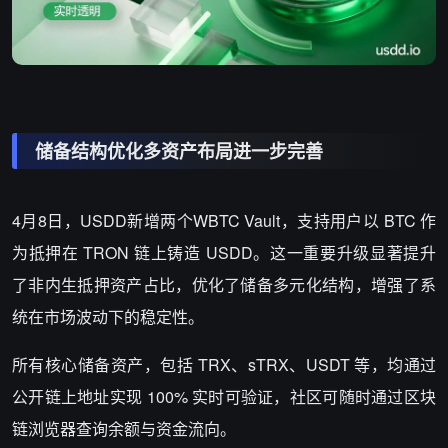
储备结构优化
多资产布局进一步完善
4
月
8
日，
USDD
新增两个
WBTC Vault
，支持用户以
BTC
作
为抵押在
TRON
链上铸造
USDD
。这一重要升级显著提升
了非内生抵押资产占比，优化了储备多元化结构，增强了系
统在市场波动下的稳定性。
所有核心储备资产，包括
TRX
、
sTRX
、
USDT
等，均通过
公开链上地址实现
100%
实时可验证，社区可随时通过区块
链浏览器查询余额与资金流向。