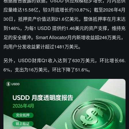
根据报告披露的数据，
USDD
供应规模稳步增长，月内总供
应量峰达
15.58
亿，较
3
月底增长约
10.87%
；截至
2026
年
4
月
30
日，抵押资产价值达到
21.6
亿美元，整体抵押率在月末达
到
146%
，为每
1 USDD
提供约
1.46
美元的资产支撑，维持充
足的安全缓冲。
Smart Allocator
月内新增收益超
246
万美元，
向用户分发收益累计超过
1481
万美元。
另外，
USDD
财库
Q1
收入达到了
630
万美元，环比增长
66.
6%
，支出为
16
万美元，环比下降了
51.6%
。