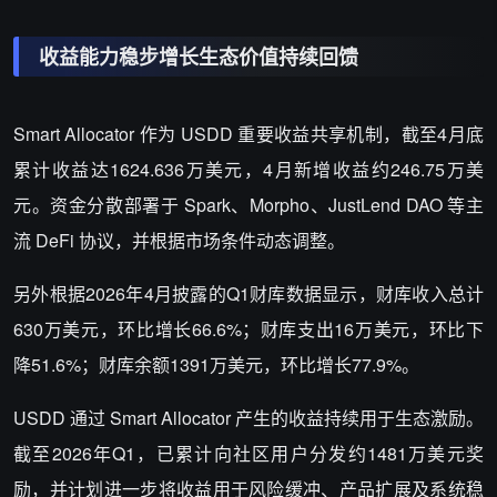
收益能力稳步增长
生态价值持续回馈
Smart Allocator
作为
USDD
重要收益共享机制，截至
4
月底
累计收益达
1624.636
万美元，
4
月新增收益约
246.75
万美
元。资金分散部署于
Spark
、
Morpho
、
JustLend DAO
等主
流
DeFi
协议，并根据市场条件动态调整。
另外根据
2026
年
4
月披露的
Q1
财库数据显示，财库收入总计
630
万美元，环比增长
66.6%
；财库支出
16
万美元，环比下
降
51.6%
；财库余额
1391
万美元，环比增长
77.9%
。
USDD
通过
Smart Allocator
产生的收益持续用于生态激励。
截至
2026
年
Q1
，已累计向社区用户分发约
1481
万美元奖
励，并计划进一步将收益用于风险缓冲、产品扩展及系统稳