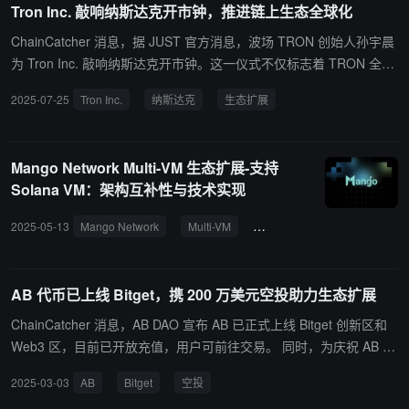
Tron Inc. 敲响纳斯达克开市钟，推进链上生态全球化
ChainCatcher 消息，据 JUST 官方消息，波场 TRON 创始人孙宇晨
为 Tron Inc. 敲响纳斯达克开市钟。这一仪式不仅标志着 TRON 全球
化发展进程中的又一重要里程碑，彰显其在区块链技术创新与国际影
2025-07-25
Tron Inc.
纳斯达克
生态扩展
响力上的持续突破，也代表着链上生态扩展与全球化布局的进一步加
速。 2025年，TRON 生态在去中心化交易、DeFi 基础设施、跨链应
用、稳定币、NFT、RWA、Meme 等关键领域持续深化，展现出强
Mango Network Multi-VM 生态扩展-支持
劲的增长潜力与集聚效应。
Solana VM：架构互补性与技术实现
2025-05-13
Mango Network
Multi-VM
Solana VM
Multi-VM
AB 代币已上线 Bitget，携 200 万美元空投助力生态扩展
ChainCatcher 消息，AB DAO 宣布 AB 已正式上线 Bitget 创新区和
Web3 区，目前已开放充值，用户可前往交易。 同时，为庆祝 AB 正
式登陆 Bitget，AB DAO 启动了总价值近 200 万美元的 AB 空投活
2025-03-03
AB
Bitget
空投
动，旨在加速 AB 在 Web3 领域的全球应用与生态扩展，数万名 BG