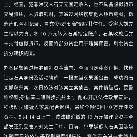
上。经查，犯罪嫌疑人石某无固定收入，也不具备虚拟货币
交易资质，为骗取钱财，其通过网络搜集他人炒币截图，伪
造虚假盈利记录，冒充资深“币商”骗取其信任。受害人刘先
生信以为真，将 10 万元转入石某指定账户，石某收款后并
未交付虚拟货币，反而将部分资金用于赌博挥霍，剩余资金
拆分转移藏匿。
办案民警通过精准研判资金流向、全面固定涉案证据，快速
锁定石某身份及活动轨迹，于报案当晚果断出击，成功将石
某抓获归案，次日依法对该案立案侦查。案件侦破后，民警
始终坚持“破案与追赃挽损并重”，耐心开展法律政策宣讲，
积极动员嫌疑人家属配合退赔，最终全额追回 10 万元涉案
资金。5 月 14 日上午，依法被追缴的 10 万元被诈骗资金全
额发还到受害人刘先生手中。目前，犯罪嫌疑人石某因涉嫌
诈骗罪已被依法采取刑事强制措施，案件正在进一步侦办