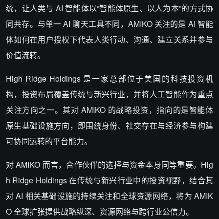
统，让人类与
AI
智能体以
“
智能体原生、以人为本
”
的方式协
同共存。与单一
AI
聊天工具不同，
AMIKO
关注的是
AI
智能
体如何在用户授权下代表人类行动、沟通、建立关系并参与
价值流转。
High Ridge Holdings
是一家总部位于美国的科技投资机
构，投资布局覆盖传统与新兴行业，并将人工智能作为重点
关注方向之一。其对
AMIKO
的战略投资，指向的是智能体
原生基础设施方向，即围绕身份、社交存在与经济参与构建
可协同运转的平台能力。
对
AMIKO
而言，合作伙伴的选择与资金本身同等重要。
Hig
h Ridge Holdings
在传统与新兴行业中的投资视野，结合其
对
AI
相关基础设施的持续关注和全球资源网络，将为
AMIK
O
全球扩张提供战略纵深、资源网络与跨行业公信力。