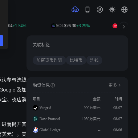
P
$1.04
+1.54%
SOL
$76.30
+3.29%
TRX
$0.328
关联标签
加密货币诈骗
比特币
洗钱
，承认参与洗钱
融资信息
更多
ogle 及加
珠宝、夜店消
项目
金额
时间
Vangrid
900万美元
08-07
Dow Protocol
1050万美元
08-07
，进而揭开其
Global Ledger
--
08-06
 万美元）。美