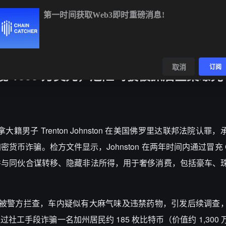
第一时间获取Web3即时重磅消息!
ETH
$1,920.81
+0.11%
BNB
$605.02
+2.20%
XR
数据
发现
取消
订阅
揽 1300 万美元，危险驾驶被抓后全案曝光
拿大籍男子 Trenton Johnston 在美国佛罗里达联邦法院认罪
密货币诈骗。检方文件显示，Johnston 在两年时间内通过冒充 Go
并与同伙合谋转移、隐藏非法所得，用于奢侈消费，包括豪车、
斯超速被警方拦查，车内疑似有大麻气味及违禁药物，引发后续调查
工手段诈骗一名加州居民约 185 枚比特币（价值约 1,300