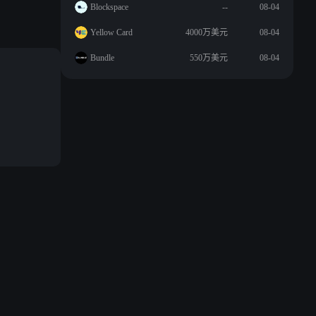
Blockspace
--
08-04
Yellow Card
4000万美元
08-04
Bundle
550万美元
08-04