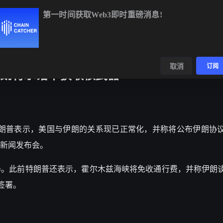
第一时间获取Web3即时重磅消息!
BTC
$64,509.66
+0.56%
ETH
$1,905.04
+1.91%
数据
发现
取消
订阅
朗将承诺不获取核武器
国总统特朗普表示，美国与伊朗的关系现已正常化，并称将公布伊朗协
新闻发布会。
器。此前特朗普还表示，霍尔木兹海峡将免收通行费，并称伊朗
签署。