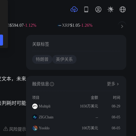
BNB
$594.07
-1.12%
XRP
$1.05
-1.26%
SOL
$73
关联标签
特朗普
美伊关系
议文本，未来
融资信息
更多
项目
金额
时间
谈判耗时可能
Multipli
1650万美元
08-29
ZIGChain
--
08-05
风险提示
Yooldo
100万美元
08-05