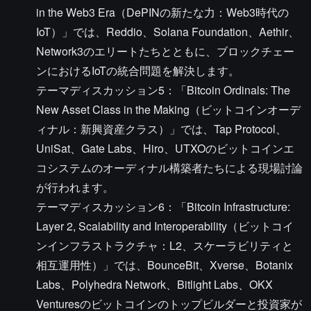
in the Web3 Era（DePINの新たな力：Web3時代の
IoT）」では、Reddio、Solana Foundation、Aethir、
Network3のエリートたちとともに、ブロックチェー
ンにおけるIoTの統合問題を解決します。
テーマディスカッション5：「Bitcoin Ordinals: The
New Asset Class in the Making（ビットコインオーデ
ィナル：新興資産クラス）」では、Tap Protocol、
UniSat、Gate Labs、Hiro、UTXOのビットコインエ
コシステムのオーディナル構築者たちによる現場討論
が行われます。
テーマディスカッション6：「Bitcoin Infrastructure:
Layer 2, Scalability and Interoperability（ビットコイ
ンインフラストラクチャ：L2、スケーラビリティと
相互運用性）」では、BounceBit、Xverse、Botanix
Labs、Polyhedra Network、Bitlight Labs、OKX
Venturesのビットコインのトップビルダーと投資家が