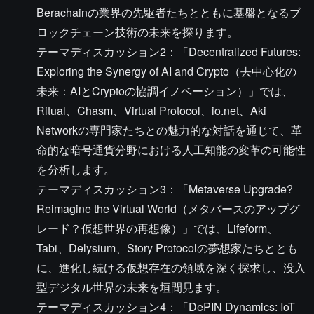
Berachainの業界の先駆者たちとともに基盤となるブ
ロックチェーン技術の未来を探ります。
テーマディスカッション2：「Decentralized Futures:
Exploring the Synergy of AI and Crypto（去中心化の
未来：AIとCryptoの協調イノベーション）」では、
Ritual、Chasm、Virtual Protocol、io.net、Aki
Networkの専門家たちとの魅力的な対話を通じて、革
命的な暗号通貨分野における人工知能の変革の可能性
を分析します。
テーマディスカッション3：「Metaverse Upgrade?
Reimagine the Virtual World（メタバースのアップグ
レード？仮想世界の再想像）」では、Lifeform、
Tabi、Delysium、Story Protocolの夢想家たちととも
に、進化し続ける仮想存在の領域を深く探求し、没入
型デジタル世界の未来を垣間見ます。
テーマディスカッション4：「DePIN Dynamics: IoT