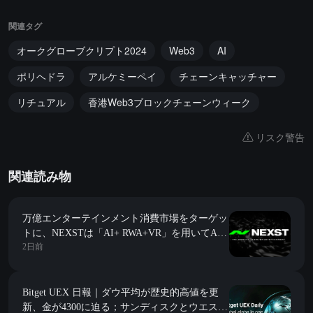
関連タグ
オークグローブクリプト2024
Web3
AI
ポリヘドラ
アルケミーペイ
チェーンキャッチャー
リチュアル
香港Web3ブロックチェーンウィーク
リスク警告
関連読み物
万億エンターテインメント消費市場をターゲッ
トに、NEXSTは「AI+ RWA+VR」を用いてAI
2日前
アイドル時代の「JYP」を構築します。
Bitget UEX 日報｜ダウ平均が歴史的高値を更
新、金が4300に迫る；サンディスクとウエスタ