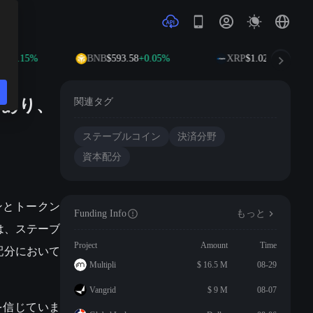
2
+0.15%
BNB
$593.58
+0.05%
XRP
$1.02
-1.70%
であり、
関連タグ
ステーブルコイン
決済分野
資本配分
コインとトークン
Funding Info
もっと
 は、ステーブ
Project
Amount
Time
配分において
Multipli
$ 16.5 M
08-29
Vangrid
$ 9 M
08-07
を信じていま