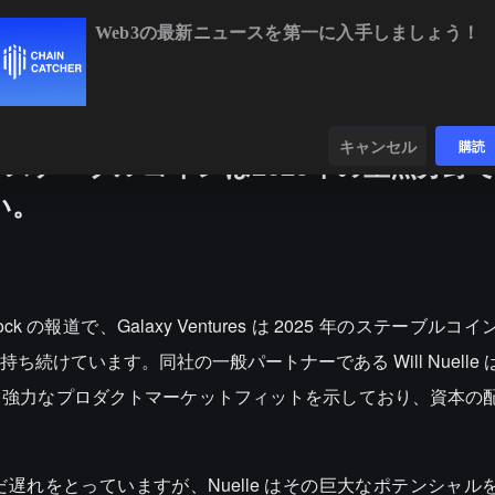
Web3の最新ニュースを第一に入手しましょう！
BTC
$64,265.54
-0.33%
ETH
$1,898.3
ンダー
データ
発見する
キャンセル
購読
ートナー：ステーブルコインは2025年の重点分野
い。
lock の報道で、Galaxy Ventures は 2025 年のステーブル
続けています。同社の一般パートナーである Will Nuelle
き強力なプロダクトマーケットフィットを示しており、資本の
れをとっていますが、Nuelle はその巨大なポテンシャル