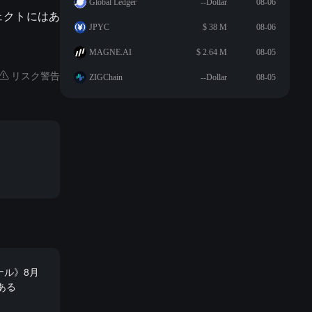
Global Ledger
--Dollar
08-06
ジェクトにはあ
JPYC
$ 38 M
08-06
MAGNE.AI
$ 2.64 M
08-05
リスク警告
ZIGChain
--Dollar
08-05
ナル》8月
ある