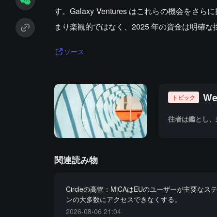
す。Galaxy Ventures はこれらの機会
まり楽観的ではなく、2025 年の資金は明確
ソース
W
トピック
往者は鑑とし、
関連読み物
Circleの高管：MiCAはEUのユーザーが主要な
ンの大多数にアクセスできなくする。
2026-08-06 21:04