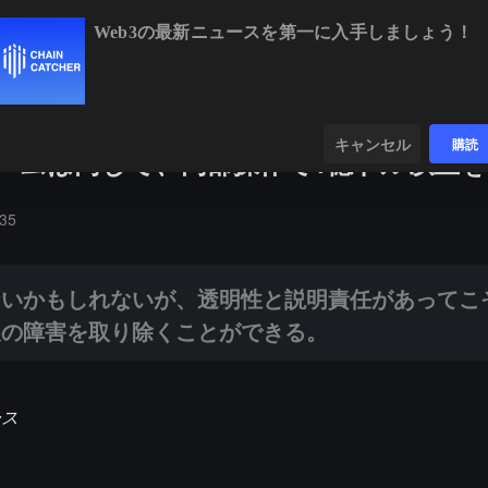
Web3の最新ニュースを第一に入手しましょう！
BTC
$64,294.59
-0.82%
ETH
$1,904.73
ンダー
データ
発見する
キャンセル
購読
Aのチームは同じで、内部操作で1億ドル以上
ないが、透明性と説明責任があってこそ、暗号エコシステムの長期的な
:35
ないかもしれないが、透明性と説明責任があってこ
展の障害を取り除くことができる。
ース