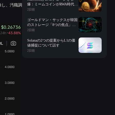
除し、汚職調
爆：ミームコインがRWA時代に
突入？
2日前
ゴールドマン・サックスが韓国
のストレージ「8つの焦点」を
詳解：評価、長期契約、在庫、
2日前
長鑫の影響、株式買戻しなど
Solanaの2つの提案からL1の価
値捕捉について話す
2日前