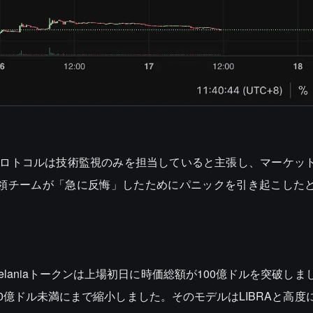
プロトコルは技術監視のみを担当していると主張し、マーケッ
イビスは大統領チームが「急に反悔」したためにパニックを引き起こし
elaniaトークンは上場初日に時価総額が100億ドルを突破し
0億ドル未満にまで縮小しました。そのモデルはLIBRAと高度