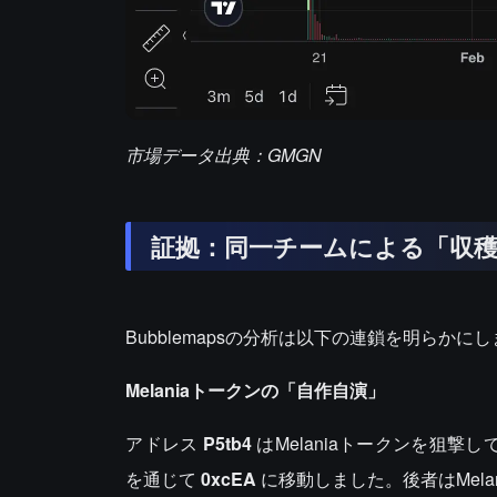
市場データ出典：GMGN
証拠：同一チームによる「収
Bubblemapsの分析は以下の連鎖を明らかに
Melaniaトークンの「自作自演」
アドレス
P5tb4
はMelaniaトークンを狙撃
を通じて
0xcEA
に移動しました。後者はMel