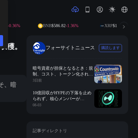
-0.36%
BNB
$586.82
-1.36%
XRP
$1.02
-2.18%
を収穫。
フォーサイトニュース
購読します
発展の障害を取り除くことができる。
暗号資産が担保となるとき：規
制、コスト、トークン化された
権利の三角の難題
3日前
そ、暗
10億回収がHYPEの下落を止め
られず、核心メンバーが
Multicoinと共に静かにコインを
08-03
売却している？
記事ディレクトリ