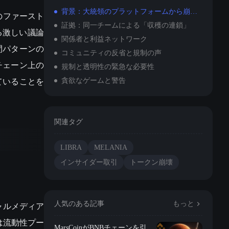
背景：大統領のプラットフォームから崩壊の論争へ
カのファースト
証拠：同一チームによる「収穫の連鎖」
る激しい議論
関係者と利益ネットワーク
間パターンの
コミュニティの反省と規制の声
チェーン上の
規制と透明性の緊急な必要性
ていることを
貪欲なゲームと警告
関連タグ
LIBRA
MELANIA
インサイダー取引
トークン崩壊
ャルメディア
人気のある記事
もっと
は流動性プー
MarsCoinがBNBチェーンを引