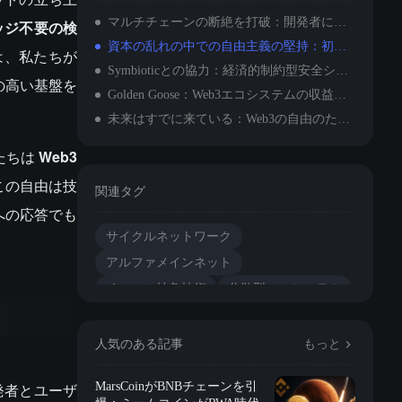
マルチチェーンの断絶を打破：開発者に自由な創作空間を提供
ッジ不要の検
資本の乱れの中での自由主義の堅持：初心を忘れず、持続的な革新を
は、私たちが
Symbioticとの協力：経済的制約型安全システムの構築
の高い基盤を
Golden Goose：Web3エコシステムの収益パラダイムを再構築
未来はすでに来ている：Web3の自由のために戦う
私たちは
Web3
この自由は技
関連タグ
への応答でも
サイクルネットワーク
アルファメインネット
チェーン抽象技術
分散型エコシステム
クロスチェーンブリッジ
人気のある記事
もっと
発者とユーザ
MarsCoinがBNBチェーンを引