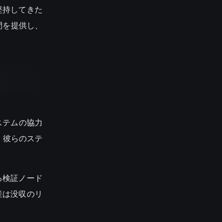
堅持してきた
間を提供し、
ステムの協力
、彼らのステ
る検証ノード
産は没収のリ