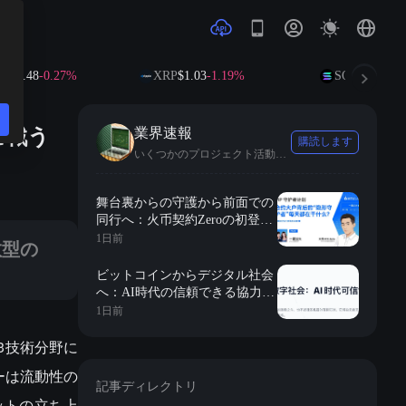
0.48
-0.27%
XRP
$1.03
-1.19%
SOL
$73.61
+0.4
に戦う
業界速報
購読します
いくつかのプロジェクト活動や業界の最新動向を推薦します。
ています。
舞台裏からの守護から前面での
同行へ：火币契約Zeroの初登場
に隠された長期的視点と専門的
1日前
散型の
な背景
ビットコインからデジタル社会
へ：AI時代の信頼できる協力秩
序の再構築
1日前
3技術分野に
ーは流動性の
記事ディレクトリ
ットの立ち上