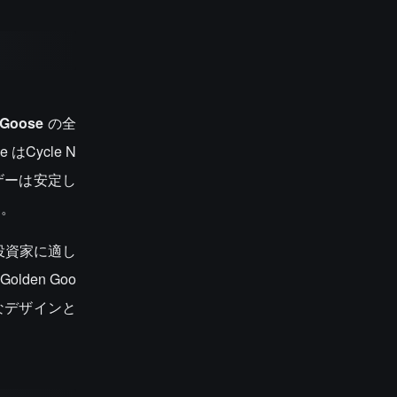
 Goose
の全
Cycle N
ーザーは安定し
す。
投資家に適し
en Goo
なデザインと