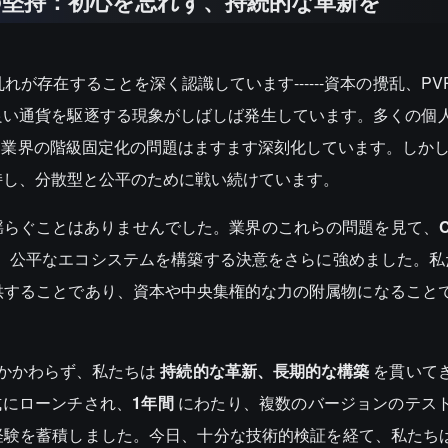
の堅持：初心を忘れず、持続的な革新を
が存在することを深く認識しています------資本の攪乱、PV
良い通貨を駆逐する現象がしばしば発生しています。多くの個
、業界の階級固定化の問題はますます深刻化しています。しか
持し、分散型と公平のために戦い続けています。
揺らぐことはありませんでした。業界のこれらの問題を見て、
C
、公平なエコシステムを構築する決意をさらに強めました。私
供することであり、資本や中央集権的な力の附属物になること
もかかわらず、私たちは
持続的な革新、長期的な構築
を貫いて
にローンチされ、
1年間
にわたり、複数のバージョンのテス
経験を蓄積しました。今日、十分な技術的検証を経て、私たち