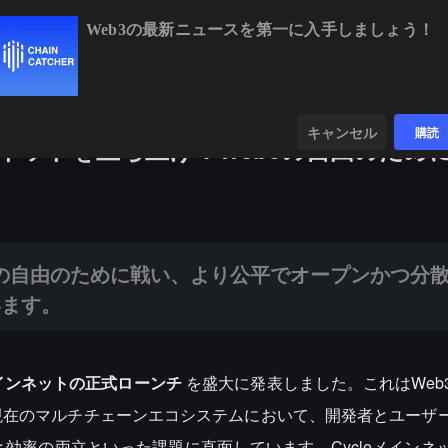
Web3の最新ニュースを第一に入手しましょう！
BTC
$64,922.00
+0.73%
ETH
$1,914.86
+0.98%
BNB
$59
ンダー
データ
発見する
キャンセル
購読
haメインネットを立ち上げ：Web3の自由のため
 の自由のために戦い、より公平でオープンかつ分散型のエコシステムの推進に努め
 Web3 の自由のために戦い、より公平でオープンかつ分
います。
メインネットの正式ローンチ
を盛大に発表しました。これはWeb
現在のマルチチェーンエコシステムにおいて、開発者とユーザ
効率の両立といった課題に直面しています。Cycleメインネ