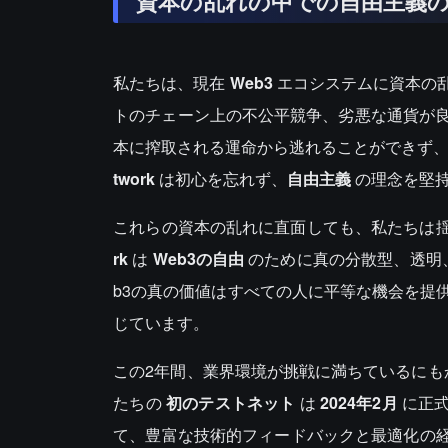
資本の乱れの中での自由主義
私たちは、現在
Web3
エコシステムに資本の乱れ
トのチェーン上の不公平競争、劣悪な通貨が
本に搾取される運命から逃れることができず
twork
は初心を忘れず、
自由主義
の理念を堅
これらの資本の乱れに直面しても、私たちは
rk
は
Web3の自由
のために真の分散型、透明
b3の真の価値はすべての人に平等な機会を提
じています。
この2年間、業界環境が挑戦に満ちているに
たちの
初のテストネット
は
2024年2月
に正式
て、豊富な技術的フィードバックと最適化の