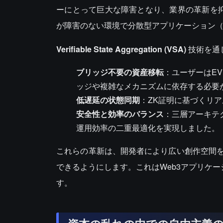
ーにとって巨大な障害となり、業界の革新を抑
が障害のない環境で分散型アプリケーション（
Verifiable State Aggregation (VSA)
技術を通
ブリッジ不要の資産移転
：ユーザーはE
ッジや複雑なメカニズムに依存する必要
低遅延の状態同期
：ZK証明に基づくリ
安全性と効率のバランス
：三層アーキテクチャ
運用効率の二重最適化を実現しました。
これらの革新は、開発者により広い創作空間
できるようにします。これはWeb3アプリケ
す。