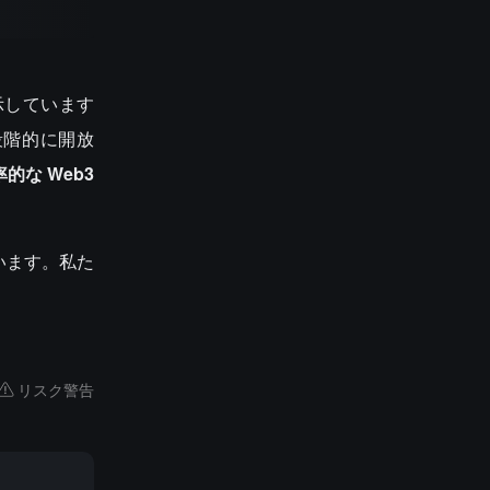
示しています
段階的に開放
率的な
Web3
います。私た
。
リスク警告