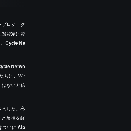
Pプロジェク
人投資家は資
し、
Cycle Ne
ycle Netwo
たちは、We
ではないと信
きました。私
トと反復を経
はついに
Alp