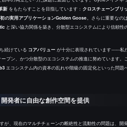
革新
をもたらすことを目指しています：
クロスチェーンブリ
と
初の実用アプリケーションGolden Goose
。さらに重要なの
tic
と深い協力関係を築き、分散型エコシステムにより信頼性
て持ち続けている
コアバリュー
が十分に表現されています------
オープン、かつ分散型のエコシステムの推進に努めています。
b3
エコシステム内の資本の乱れや階級の固定化といった問題
：開発者に自由な創作空間を提供
ですが、現在のマルチチェーンの断絶性と流動性の問題は、開