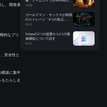
爆：ミームコインがRWA時代に
破し、開発者
突入？
2日前
ゴールドマン・サックスが韓国
のストレージ「8つの焦点」を
詳解：評価、長期契約、在庫、
08-05
長鑫の影響、株式買戻しなど
集権的なブリ
Solanaの2つの提案からL1の価
値捕捉について話す
08-05
通じて、安全性と
の構築に集中
をもたらしま