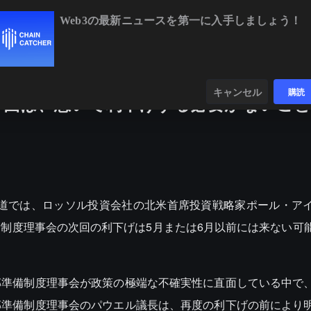
Web3の最新ニュースを第一に入手しましょう！
BTC
$64,395.54
-0.49%
ETH
$1,9
ンダー
データ
発見する
キャンセル
購読
本面は、急いで利下げする必要がないこ
金十の報道では、ロッソル投資会社の北米首席投資戦略家ポール・ア
制度理事会の次回の利下げは5月または6月以前には来ない可
邦準備制度理事会が政策の極端な不確実性に直面している中で
邦準備制度理事会のパウエル議長は、再度の利下げの前により