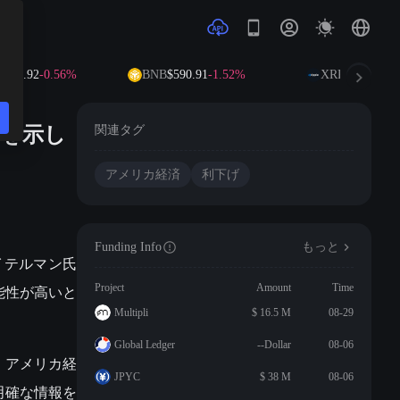
05.92
-0.56%
BNB
$590.91
-1.52%
XRP
$1.03
-3.13%
とを示し
関連タグ
アメリカ経済
利下げ
Funding Info
もっと
イテルマン氏
能性が高いと
Project
Amount
Time
Multipli
$ 16.5 M
08-29
Global Ledger
--Dollar
08-06
、アメリカ経
JPYC
$ 38 M
08-06
明確な情報を