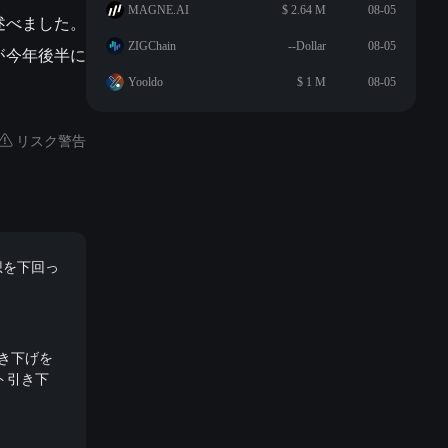
MAGNE.AI
$ 2.64 M
08-05
述べました。
ZIGChain
--Dollar
08-05
が今年後半に
Yooldo
$ 1 M
08-05
リスク警告
想を下回っ
き下げを
ト引き下